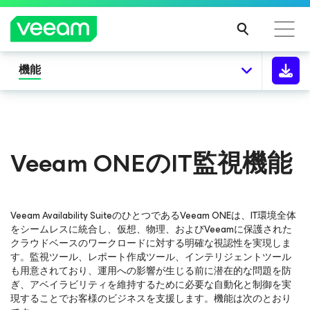
機能
CrowdStrikeのコンテンツ更新によって影響を受け
るお客様向けのVeeamのガイダンス
続き
を読
Veeam ONEのIT監視機能
む
Veeam Availability SuiteのひとつであるVeeam ONEは、IT環境全体
をシームレスに統合し、仮想、物理、およびVeeamに保護された
クラウドベースのワークロードに対する明確な視認性を実現しま
す。監視ツール、レポート作成ツール、インテリジェントツール
も用意されており、運用への影響が生じる前に潜在的な問題を防
ぎ、アベイラビリティを維持するために必要な自動化と制御を実
現することでお客様のビジネスを支援します。機能は次のとおり