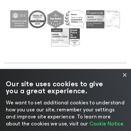
×
©2026 Veeam® Software |
プライバシーに関する通
Our site uses cookies to give
知
|
Cookieに関する通知
|
リーガル
|
ライセンスポリ
you a great experience.
シー
|
サプライヤーリソース
We want to set additional cookies to understand
how you use our site, remember your settings
and improve site experience. ​To learn more
about the cookies we use, visit our
Cookie Notice.
言語の変更