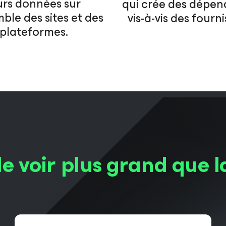
urs données sur
qui crée des dépe
mble des sites et des
vis-à-vis des fourn
plateformes.
de voir plus grand que 