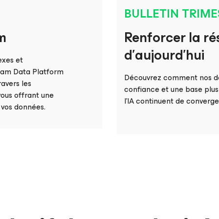
BULLETIN TRIME
am
Renforcer la rés
d’aujourd’hui
exes et
am Data Platform
Découvrez comment nos dern
ravers les
confiance et une base plus s
vous offrant une
l’IA continuent de converge
t vos données.