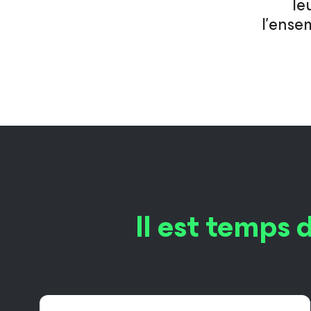
le
l’ense
Il est temps 