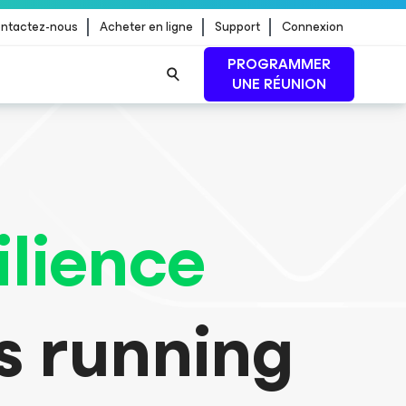
ntactez-nous
Acheter en ligne
Support
Connexion
PROGRAMMER
UNE RÉUNION
 jour de
LIRE LA SUITE
tive,
ilience
ACCÉDER AU
RAPPORT
s running