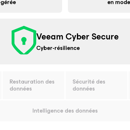
-gérée
en mode
Veeam Cyber Secure
Cyber-résilience
Restauration des
Sécurité des
données
données
Intelligence des données