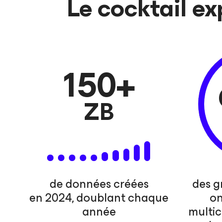
Le cocktail e
150
+
ZB
de données créées
des g
en 2024, doublant chaque
on
année
multic