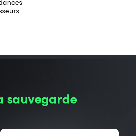
ndances
isseurs
la sauvegarde