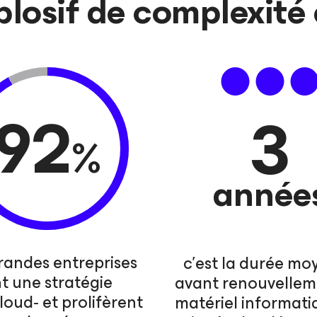
xplosif de complexité
92
3
%
année
randes entreprises
c’est la durée m
t une stratégie
avant renouvellem
loud‑ et prolifèrent
matériel informati