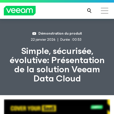
Recommandations de Veeam pour les clients
Démonstration du produit
impactés par la mise à jour de CrowdStrike
22 janvier 2026
Durée : 00:53
LIRE
Simple, sécurisée,
LA
évolutive: Présentation
SUIT
E
de la solution Veeam
Data Cloud