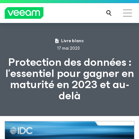
Recommandations de Veeam pour les clients
Livre blanc
impactés par la mise à jour de CrowdStrike
17 mai 2023
LIRE
Protection des données :
LA
l’essentiel pour gagner en
SUIT
E
maturité en 2023 et au-
delà