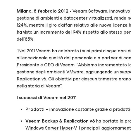
Milano, 8 febbraio 2012 -
Veeam Software, innovativo fo
gestione di ambienti e datacenter virtualizzati, rende noti
124%, mentre il giro d’affari relativo alle nuove licenze
ha visto un incremento del 94% rispetto allo stesso peri
dell’85%.
“Nel 2011 Veeam ha celebrato i suoi primi cinque anni di 
all’eccezionale qualità del personale e a partner di c
Presidente e CEO di Veeam. “Abbiamo incrementato la n
gestione degli ambienti VMware, aggiungendo un supp
Replication v6. Gli obiettivi per ciascun trimestre erano
nella storia di Veeam”.
I successi di Veeam nel 2011
Prodotti
– innovazione costante grazie a prodotti
Veeam Backup & Replication v6
ha portato la pro
Windows Server Hyper-V. I principali aggiornamenti