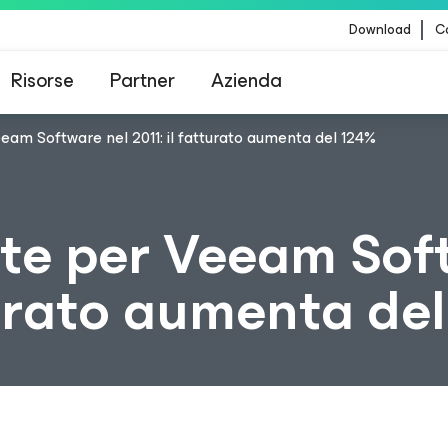
Download
Co
Risorse
Partner
Azienda
eam Software nel 2011: il fatturato aumenta del 124%
Veeam per i clienti interessati dall'aggiornamento
contenuti di CrowdStrike
ite per Veeam Sof
tturato aumenta de