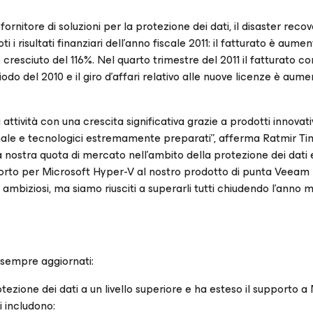
rnitore di soluzioni per la protezione dei dati, il disaster recov
 i risultati finanziari dell’anno fiscale 2011: il fatturato è aume
 è cresciuto del 116%. Nel quarto trimestre del 2011 il fatturato c
odo del 2010 e il giro d’affari relativo alle nuove licenze è aum
attività con una crescita significativa grazie a prodotti innovativ
anale e tecnologici estremamente preparati”, afferma Ratmir Ti
ostra quota di mercato nell’ambito della protezione dei dati 
orto per Microsoft Hyper-V al nostro prodotto di punta Veeam
 ambiziosi, ma siamo riusciti a superarli tutti chiudendo l’anno m
 sempre aggiornati:
tezione dei dati a un livello superiore e ha esteso il supporto a
 includono: