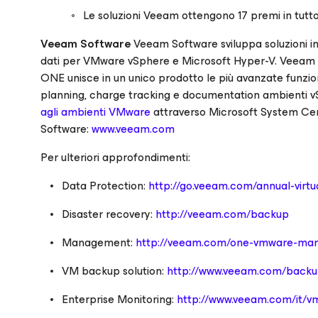
Le soluzioni Veeam ottengono 17 premi in tutt
Veeam Software
Veeam Software sviluppa soluzioni inn
dati per VMware vSphere e Microsoft Hyper-V. Veeam B
ONE unisce in un unico prodotto le più avanzate funzio
planning, charge tracking e documentation ambienti
agli ambienti VMware
attraverso Microsoft System Ce
Software:
www.veeam.com
Per ulteriori approfondimenti:
Data Protection:
http://go.veeam.com/annual-virtu
Disaster recovery:
http://veeam.com/backup
Management:
http://veeam.com/one-vmware-ma
VM backup solution:
http://www.veeam.com/back
Enterprise Monitoring:
http://www.veeam.com/it/v