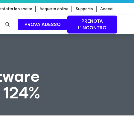
ntatta le vendite
Acquista online
Supporto
Accedi
PRENOTA
PROVA ADESSO
L'INCONTRO
 dei
PER SAPERNE DI
PIÙ
tware
l 124%