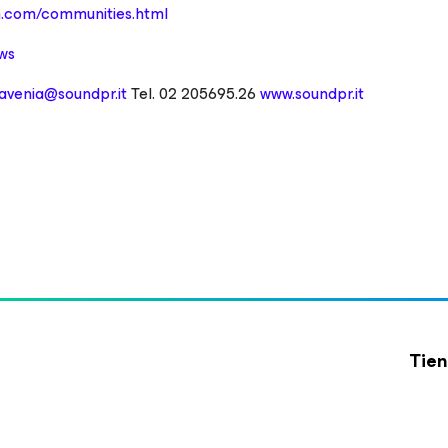
m.com/communities.html
ws
.avenia@soundpr.it
Tel. 02 205695.26
www.soundpr.it
Tien