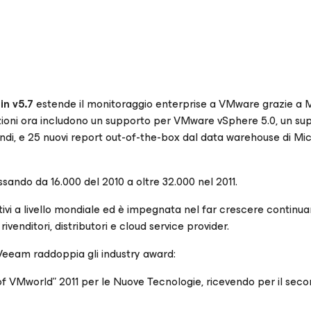
in v5.7
estende il monitoraggio enterprise a VMware grazie a 
ioni ora includono un supporto per VMware vSphere 5.0, un su
ndi, e 25 nuovi report out-of-the-box dal data warehouse di Mi
ssando da 16.000 del 2010 a oltre 32.000 nel 2011.
ivi a livello mondiale ed è impegnata nel far crescere continu
ivenditori, distributori e cloud service provider.
 Veeam raddoppia gli industry award:
of VMworld” 2011 per le Nuove Tecnologie, ricevendo per il sec