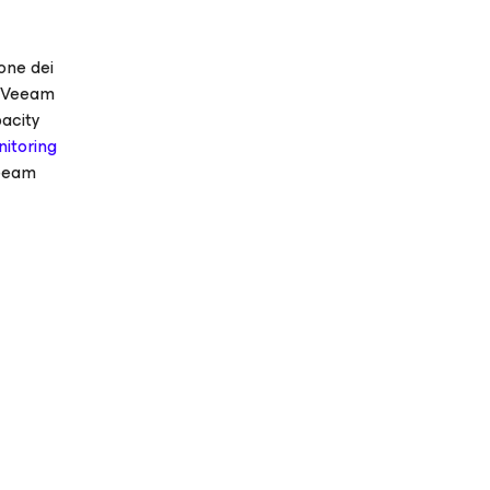
ione dei
. Veeam
pacity
nitoring
Veeam