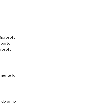
Microsoft
pporto
crosoft
amente la
ondo anno