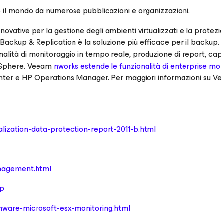
o il mondo da numerose pubblicazioni e organizzazioni.
ovative per la gestione degli ambienti virtualizzati e la protez
ackup & Replication è la soluzione più efficace per il backup
nalità di monitoraggio in tempo reale, produzione di report, ca
 vSphere. Veeam
nworks estende le funzionalità di enterprise mo
nter e HP Operations Manager. Per maggiori informazioni su 
alization-data-protection-report-2011-b.html
nagement.html
up
mware-microsoft-esx-monitoring.html