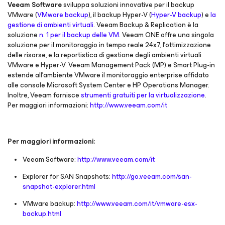
Veeam Software
sviluppa soluzioni innovative per il backup
VMware (
VMware backup
), il backup Hyper-V (
Hyper-V backup
) e
la
gestione di ambienti virtuali
. Veeam Backup & Replication è la
soluzione
n. 1 per il backup delle VM
. Veeam ONE offre una singola
soluzione per il monitoraggio in tempo reale 24x7, l'ottimizzazione
delle risorse, e la reportistica di gestione degli ambienti virtuali
VMware e Hyper-V. Veeam Management Pack (MP) e Smart Plug-in
estende all’ambiente VMware il monitoraggio enterprise affidato
alle console Microsoft System Center e HP Operations Manager.
Inoltre, Veeam fornisce
strumenti gratuiti per la virtualizzazione
.
Per maggiori informazioni:
http://www.veeam.com/it
Per maggiori informazioni:
Veeam Software:
http://www.veeam.com/it
Explorer for SAN Snapshots:
http://go.veeam.com/san-
snapshot-explorer.html
VMware backup:
http://www.veeam.com/it/vmware-esx-
backup.html