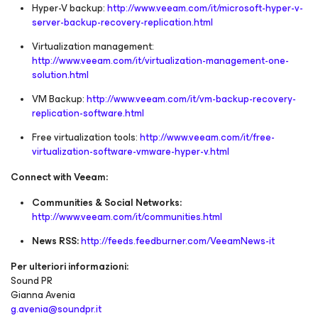
Hyper-V backup:
http://www.veeam.com/it/microsoft-hyper-v-
server-backup-recovery-replication.html
Virtualization management:
http://www.veeam.com/it/virtualization-management-one-
solution.html
VM Backup:
http://www.veeam.com/it/vm-backup-recovery-
replication-software.html
Free virtualization tools:
http://www.veeam.com/it/free-
virtualization-software-vmware-hyper-v.html
Connect with Veeam:
Communities & Social Networks:
http://www.veeam.com/it/communities.html
News RSS:
http://feeds.feedburner.com/VeeamNews-it
Per ulteriori informazioni:
Sound PR
Gianna Avenia
g.avenia@soundpr.it