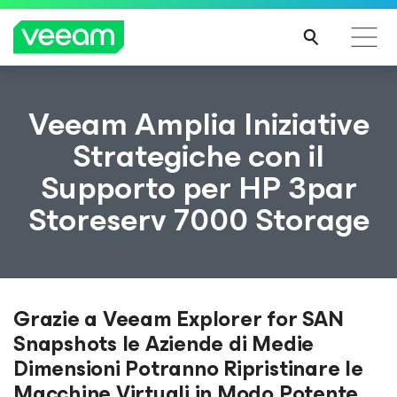
Linee guida di Veeam per i clienti interessati
Veeam Amplia Iniziative
dall'aggiornamento dei contenuti di CrowdStrike
Strategiche con il
PER
Supporto per HP 3par
SAPE
RNE
Storeserv 7000 Storage
DI
PIÙ
Grazie a Veeam Explorer for SAN
Snapshots le Aziende di Medie
Dimensioni Potranno Ripristinare le
Macchine Virtuali in Modo Potente