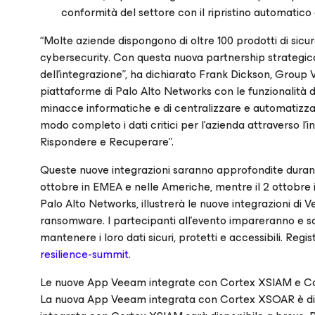
conformità del settore con il ripristino automatic
“Molte aziende dispongono di oltre 100 prodotti di sicu
cybersecurity. Con questa nuova partnership strategic
dell'integrazione”, ha dichiarato Frank Dickson, Group V
piattaforme di Palo Alto Networks con le funzionalità di
minacce informatiche e di centralizzare e automatizzare 
modo completo i dati critici per l'azienda attraverso l
Rispondere e Recuperare”.
Queste nuove integrazioni saranno approfondite duran
ottobre in EMEA e nelle Americhe, mentre il 2 ottobre i
Palo Alto Networks, illustrerà le nuove integrazioni di 
ransomware. I partecipanti all'evento impareranno e s
mantenere i loro dati sicuri, protetti e accessibili. Regi
resilience-summit
.
Le nuove App Veeam integrate con Cortex XSIAM e C
La nuova App Veeam integrata con Cortex XSOAR è dis