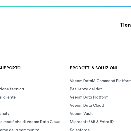
Tien
 SUPPORTO
PRODOTTI & SOLUZIONI
Veeam DataIA Command Platfor
ione tecnica
Resilienza dei dati
l cliente
Veeam Data Platform
Veeam Data Cloud
rsity
Veeam Vault
lle modifiche di Veeam Data Cloud
Microsoft 365 & Entra ID
sorse della community
Salesforce