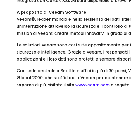
integrata con Cortex XSIAM sarà disponibile a breve. Per
A proposito di Veeam Software
Veeam®, leader mondiale nella resilienza dei dati, riti
un'interruzione attraverso la sicurezza e il controllo di 
mission di Veeam: creare metodi innovativi in grado di 
Le soluzioni Veeam sono costruite appositamente per fa
sicurezza e intelligence. Grazie a Veeam, i responsabili
applicazioni e i loro dati sono protetti e sempre disponib
Con sede centrale a Seattle e uffici in più di 30 paesi, 
Global 2000, che si affidano a Veeam per mantenere in 
saperne di più, visitate il sito
www.veeam.com
o seguite