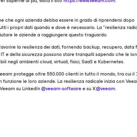
 saperne di più, visita il sito
https://www.veeam.com
.
ene che ogni azienda debba essere in grado di riprendersi dopo
tutti i propri dati quando e dove è necessario. La "resilienza radi
aiutare le aziende a raggiungere questo traguardo.
vorire la resilienza dei dati, fornendo backup, recupero, data
 IT e della sicurezza possono stare tranquilli sapendo che le lor
ili negli ambienti cloud, virtuali, fisici, SaaS e Kubernetes.
Veeam protegge oltre 550.000 clienti in tutto il mondo, tra cui il
funzione le loro aziende. La resilienza radicale inizia con Vee
 Veeam su LinkedIn
@veeam-software
e su X
@veeam
.