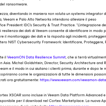
o del ransomware.
rezza, diventando in maniera non voluta un systems integrator d
a, Veeam e Palo Alto Networks intendono alleviare il peso
ice President IDC's Security & Trust Practice. “L'integrazione de
 resilienza dei dati di Veeam consente di identificare in modo p
il monitoraggio dei dati e la risposta agli incidenti, proteggen
'intero NIST Cybersecurity Framework: Identificare, Proteggere, R
te il
VeeamON Data Resilience Summit
, che si terrà virtualment
n Asia. Michal Goldshtein, Director, Security Architecture and 
Veeam e il modo in cui aiutano i clienti prima, durante e dopo le
copriranno come le organizzazioni di tutte le dimensioni posso
strati ora gratuitamente:
https://www.veeam.com/veeamon-data
ortex XSOAR sono incluse in Veeam Data Platform Advanced e
ponibile per il download nel Cortex Marketplace. La nuova 