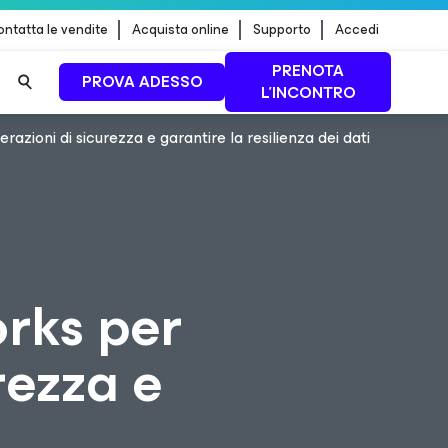
ntatta le vendite
Acquista online
Supporto
Accedi
PRENOTA
PROVA ADESSO
L'INCONTRO
ioni di sicurezza e garantire la resilienza dei dati
 dei
PER SAPERNE DI
PIÙ
rks per
rezza e