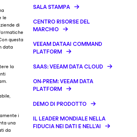
SALA STAMPA
ha
 le
CENTRO RISORSE DEL
aziende di
MARCHIO
nformatiche
 Con questa
VEEAM DATAAI COMMAND
n data
PLATFORM
SAAS: VEEAM DATA CLOUD
tere la
nti
ON-PREM: VEEAM DATA
eam.
PLATFORM
bile,
DEMO DI PRODOTTO
camente i
IL LEADER MONDIALE NELLA
nta una
FIDUCIA NEI DATI E NELL’AI
ati da