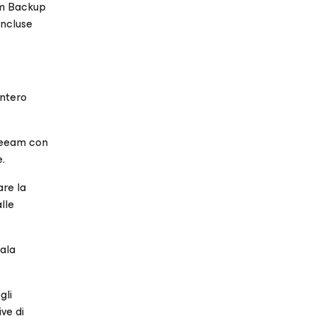
am Backup
incluse
intero
 Veeam con
.
are la
lle
cala
gli
ive di