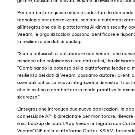
gestire, causano un elevato volume di avvisi e implican
Per combattere queste sfide e soddisfare la domanda d
tecnologie per centralizzare, scalare e automatizzare il 
all’integrazione della piattaforma AI-driven security ope
Veeam, le organizzazioni possono identificare e rispon
la resilienza dei dati di backup.
"Siamo entusiasti di collaborare con Veeam, che consen
minacce che colpiscono i loro dati critici," ha dichiar
"Combinando la potenza della piattaforma leader di me
resilienza dei dati di Veeam, possiamo aiutare i clienti 
aziendali critici. La nuova integrazione dimostra il no
che le aiutino a combattere in modo proattivo le minacc
sicurezza."
L'integrazione introduce due nuove applicazioni: le 
connessione API bidirezionale per monitorare, rilevare e 
e sui backup dei dati. L'App Veeam integrata con Cort
VeeamONE nella piattaforma Cortex XSIAM, fornendo una 