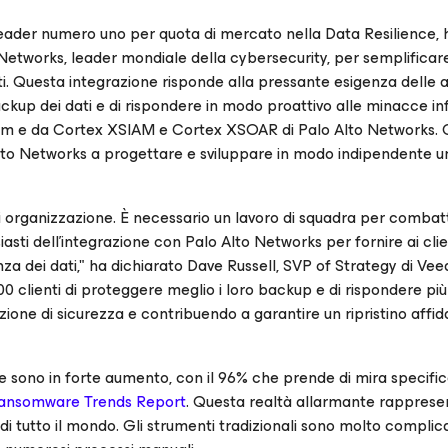
leader numero uno per quota di mercato nella Data Resilience, 
etworks, leader mondiale della cybersecurity, per semplificare
ati. Questa integrazione risponde alla pressante esigenza delle 
ckup dei dati e di rispondere in modo proattivo alle minacce i
Veeam e da Cortex XSIAM e Cortex XSOAR di Palo Alto Networks.
Alto Networks a progettare e sviluppare in modo indipendente u
i organizzazione. È necessario un lavoro di squadra per combat
sti dell’integrazione con Palo Alto Networks per fornire ai clie
enza dei dati," ha dichiarato Dave Russell, SVP of Strategy di Ve
 clienti di proteggere meglio i loro backup e di rispondere più
ione di sicurezza e contribuendo a garantire un ripristino affida
e sono in forte aumento, con il 96% che prende di mira specifi
ansomware Trends Report
. Questa realtà allarmante rapprese
a di tutto il mondo. Gli strumenti tradizionali sono molto complic