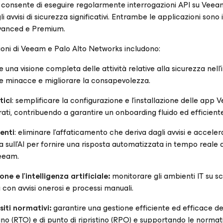
consente di eseguire regolarmente interrogazioni API su Vee
avvisi di sicurezza significativi. Entrambe le applicazioni sono 
dvanced e Premium.
razioni di Veeam e Palo Alto Networks includono:
e una visione completa delle attività relative alla sicurezza nell'
e minacce e migliorare la consapevolezza.
tici
: semplificare la configurazione e l'installazione delle app
ti, contribuendo a garantire un onboarding fluido ed efficiente
denti
: eliminare l'affaticamento che deriva dagli avvisi e acceler
a sull'AI per fornire una risposta automatizzata in tempo reale a
Veeam.
e e l'intelligenza artificiale:
monitorare gli ambienti IT su s
con avvisi onerosi e processi manuali.
iti normativi:
garantire una gestione efficiente ed efficace de
istino (RTO) e di punto di ripristino (RPO) e supportando le normat