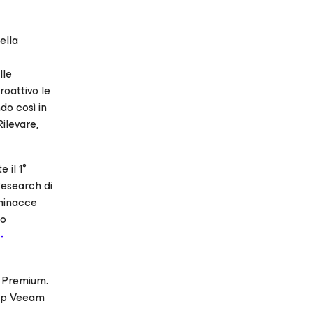
ella
lle
roattivo le
do così in
ilevare,
e il 1°
Research di
 minacce
no
-
 Premium.
App Veeam