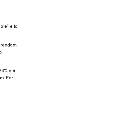
cale" è la
 freedom,
o
 74% dei
am. Per