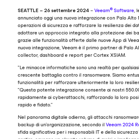
®
SEATTLE – 26 settembre 2024
–
Veeam
Software
, 
annunciato oggi una nuova integrazione con Palo Alto N
operazioni di sicurezza e rafforzare la resilienza dei d
adottare un approccio integrato alla protezione dei ba
grazie alle funzionalità offerte dalle nuove App di 
nuova integrazione, Veeam è il primo partner di Palo 
collector, dashboard e report per Cortex XSIAM.
"Le minacce informatiche sono una realtà per qualsias
crescente battaglia contro il ransomware. Siamo entusia
funzionalità per rafforzare ulteriormente la loro resili
"Questa potente integrazione consente ai nostri 550.000
rapidamente ai cyberattacchi, rafforzando la loro posiz
rapido e fidato.”
Nel panorama digitale odierno, gli attacchi ransomwar
backup di un'organizzazione, secondo il
Veeam 2024 R
sfida significativa per i responsabili IT e della sicurezz