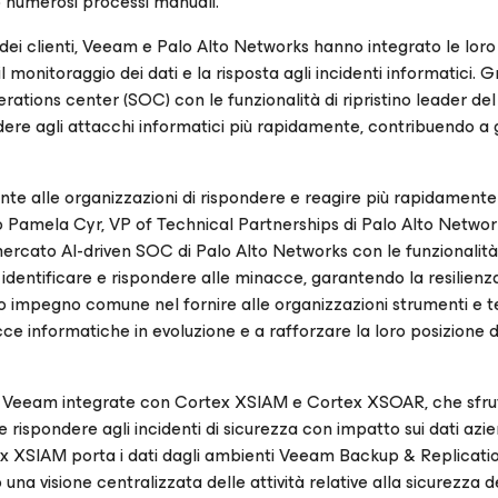
o numerosi processi manuali.
ei clienti, Veeam e Palo Alto Networks hanno integrato le loro
monitoraggio dei dati e la risposta agli incidenti informatici. G
rations center (SOC) con le funzionalità di ripristino leader del
dere agli attacchi informatici più rapidamente, contribuendo a 
te alle organizzazioni di rispondere e reagire più rapidamente
ato Pamela Cyr, VP of Technical Partnerships di Palo Alto Networ
rcato AI-driven SOC di Palo Alto Networks con le funzionalità
a identificare e rispondere alle minacce, garantendo la resilienza
stro impegno comune nel fornire alle organizzazioni strumenti e 
e informatiche in evoluzione e a rafforzare la loro posizione d
app Veeam integrate con Cortex XSIAM e Cortex XSOAR, che sfr
rispondere agli incidenti di sicurezza con impatto sui dati aziend
ex XSIAM porta i dati dagli ambienti Veeam Backup & Replicat
visione centralizzata delle attività relative alla sicurezza de