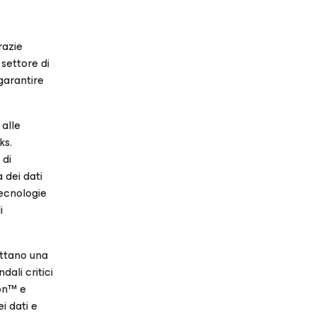
razie
 settore di
garantire
 alle
ks.
 di
 dei dati
tecnologie
i
uttano una
ali critici
ion™ e
i dati e