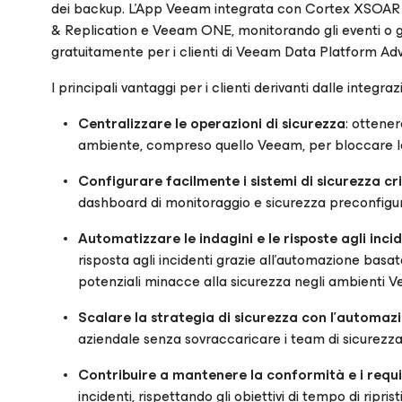
dei backup. L'App Veeam integrata con Cortex XSOAR 
& Replication e Veeam ONE, monitorando gli eventi o gli 
gratuitamente per i clienti di Veeam Data Platform A
I principali vantaggi per i clienti derivanti dalle integ
Centralizzare le operazioni di sicurezza
: ottener
ambiente, compreso quello Veeam, per bloccare l
Configurare facilmente i sistemi di sicurezza cri
dashboard di monitoraggio e sicurezza preconfigura
Automatizzare le indagini e le risposte agli inci
risposta agli incidenti grazie all'automazione basat
potenziali minacce alla sicurezza negli ambienti 
Scalare la strategia di sicurezza con l'automazion
aziendale senza sovraccaricare i team di sicurezza 
Contribuire a mantenere la conformità e i requis
incidenti, rispettando gli obiettivi di tempo di ripr