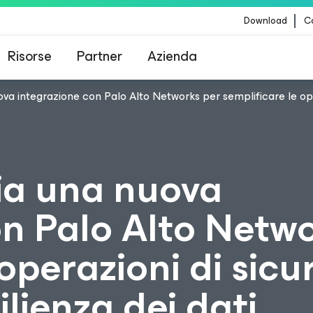
Download
Co
Risorse
Partner
Azienda
 integrazione con Palo Alto Networks per semplificare le operaz
Veeam per i clienti interessati dall'aggiornamento
contenuti di CrowdStrike
a una nuova
on Palo Alto Netwo
operazioni di sicu
ilienza dei dati