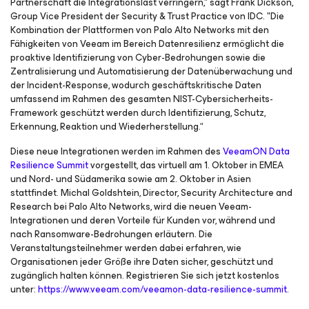
Partnerschaft die Integrationslast verringern," sagt Frank Dickson,
Group Vice President der Security & Trust Practice von IDC. "Die
Kombination der Plattformen von Palo Alto Networks mit den
Fähigkeiten von Veeam im Bereich Datenresilienz ermöglicht die
proaktive Identifizierung von Cyber-Bedrohungen sowie die
Zentralisierung und Automatisierung der Datenüberwachung und
der Incident-Response, wodurch geschäftskritische Daten
umfassend im Rahmen des gesamten NIST-Cybersicherheits-
Framework geschützt werden durch Identifizierung, Schutz,
Erkennung, Reaktion und Wiederherstellung.“
Diese neue Integrationen werden im Rahmen des
VeeamON Data
Resilience Summit
vorgestellt, das virtuell am 1. Oktober in EMEA
und Nord- und Südamerika sowie am 2. Oktober in Asien
stattfindet. Michal Goldshtein, Director, Security Architecture and
Research bei Palo Alto Networks, wird die neuen Veeam-
Integrationen und deren Vorteile für Kunden vor, während und
nach Ransomware-Bedrohungen erläutern. Die
Veranstaltungsteilnehmer werden dabei erfahren, wie
Organisationen jeder Größe ihre Daten sicher, geschützt und
zugänglich halten können. Registrieren Sie sich jetzt kostenlos
unter:
https://www.veeam.com/veeamon-data-resilience-summit
.