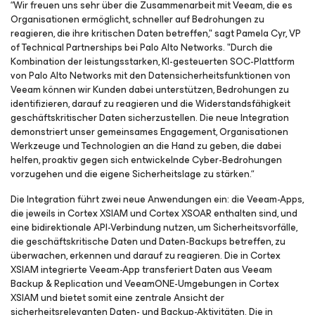
“Wir freuen uns sehr über die Zusammenarbeit mit Veeam, die es
Organisationen ermöglicht, schneller auf Bedrohungen zu
reagieren, die ihre kritischen Daten betreffen," sagt Pamela Cyr, VP
of Technical Partnerships bei Palo Alto Networks. "Durch die
Kombination der leistungsstarken, KI-gesteuerten SOC-Plattform
von Palo Alto Networks mit den Datensicherheitsfunktionen von
Veeam können wir Kunden dabei unterstützen, Bedrohungen zu
identifizieren, darauf zu reagieren und die Widerstandsfähigkeit
geschäftskritischer Daten sicherzustellen. Die neue Integration
demonstriert unser gemeinsames Engagement, Organisationen
Werkzeuge und Technologien an die Hand zu geben, die dabei
helfen, proaktiv gegen sich entwickelnde Cyber-Bedrohungen
vorzugehen und die eigene Sicherheitslage zu stärken.“
Die Integration führt zwei neue Anwendungen ein: die Veeam-Apps,
die jeweils in Cortex XSIAM und Cortex XSOAR enthalten sind, und
eine bidirektionale API-Verbindung nutzen, um Sicherheitsvorfälle,
die geschäftskritische Daten und Daten-Backups betreffen, zu
überwachen, erkennen und darauf zu reagieren. Die in Cortex
XSIAM integrierte Veeam-App transferiert Daten aus Veeam
Backup & Replication und VeeamONE-Umgebungen in Cortex
XSIAM und bietet somit eine zentrale Ansicht der
sicherheitsrelevanten Daten- und Backup-Aktivitäten. Die in