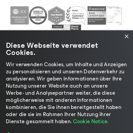
×
Diese Webseite verwendet
Cookies.
Wir verwenden Cookies, um Inhalte und Anzeigen
zu personalisieren und unseren Datenverkehr zu
©2026 Veeam® Software |
Datenschutzrichtlinie
|
analysieren. Wir geben Informationen über Ihre
Cookies
|
Rechtliches
|
Lizenzierungsrichtlinie
|
Nutzung unserer Website auch an unsere
Lieferanten-Ressourcen
|
Impressum
Werbe- und Analysepartner weiter, die diese
möglicherweise mit anderen Informationen
kombinieren, die Sie ihnen bereitgestellt haben
oder die sie im Rahmen Ihrer Nutzung ihrer
Dienste gesammelt haben.
Cookie Notice.
Sprache ändern