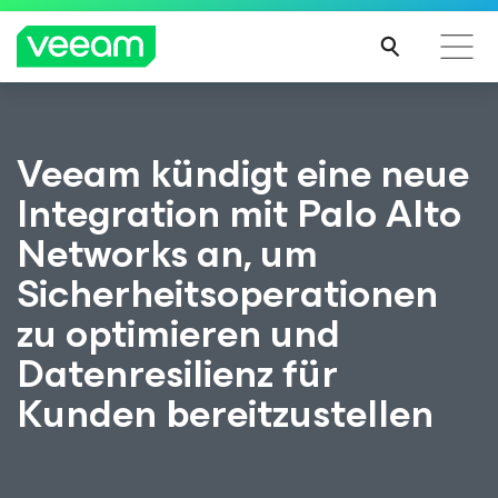
Hinweise von Veeam für Kunden, die vom Content-
Veeam kündigt eine neue
Update von CrowdStrike betroffen sind
Integration mit Palo Alto
MEH
R
Networks an, um
ERFA
HRE
Sicherheitsoperationen
N
zu optimieren und
Datenresilienz für
Kunden bereitzustellen