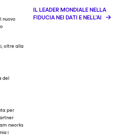
IL LEADER MONDIALE NELLA
FIDUCIA NEI DATI E NELL’AI
il nuovo
no
, oltre alla
a del
ata per
partner
eeam nworks
ia i