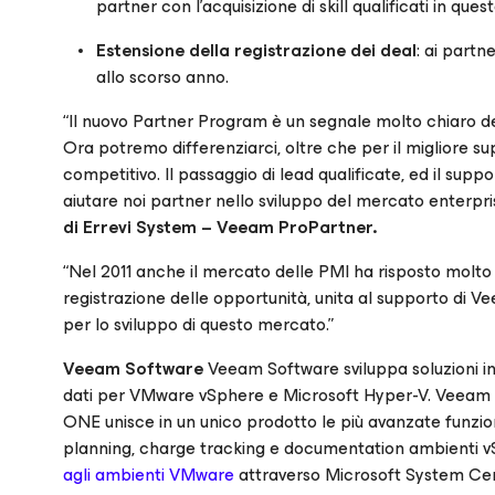
partner con l’acquisizione di skill qualificati in ques
Estensione della registrazione dei deal
: ai partn
allo scorso anno.
“Il nuovo Partner Program è un segnale molto chiaro del
Ora potremo differenziarci, oltre che per il migliore su
competitivo. Il passaggio di lead qualificate, ed il s
aiutare noi partner nello sviluppo del mercato enterpri
di Errevi System – Veeam ProPartner.
“Nel 2011 anche il mercato delle PMI ha risposto molto b
registrazione delle opportunità, unita al supporto di Ve
per lo sviluppo di questo mercato.”
Veeam Software
Veeam Software sviluppa soluzioni inn
dati per VMware vSphere e Microsoft Hyper-V. Veeam B
ONE unisce in un unico prodotto le più avanzate funzio
planning, charge tracking e documentation ambienti
agli ambienti VMware
attraverso Microsoft System Ce