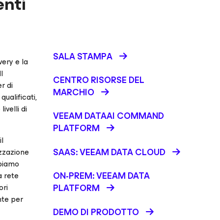
enti
SALA STAMPA
very e la
l
CENTRO RISORSE DEL
r di
MARCHIO
qualificati,
ivelli di
VEEAM DATAAI COMMAND
PLATFORM
il
SAAS: VEEAM DATA CLOUD
izzazione
bbiamo
ON-PREM: VEEAM DATA
a rete
ori
PLATFORM
nte per
DEMO DI PRODOTTO