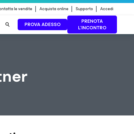
ntatta le vendite
Acquista online
Supporto
Accedi
PRENOTA
PROVA ADESSO
L'INCONTRO
 dei
PER SAPERNE DI
PIÙ
tner