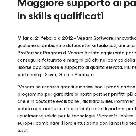
Maggiore supporto ai pa
in skills qualificati
Milano, 21 febbraio 2012
- Veeam Software, innovativo f
gestione di ambienti e datacenter virtualizzati, annunc
ProPartner Program di Veeam è stato aggiornato per rifl
conseguire fatturato e margini più alti nel campo della g
risorse appropriate e supporto di qualità elevata. Più ne
partnership:
Silver
,
Gold
e
Platinum
.
“Veeam ha riscosso grandi successi con i propri partner
programma per garantire ai nostri partner profitti più 
che è in costante evoluzione”, dichiara Gilles Pommie
potuto contare su una consolidata rete di partner per
ugualmente solida per le tecnologie Microsoft. Inoltr
europei: combinare il loro entusiasmo con la nostra te
tutti”.