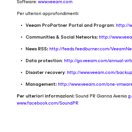
Software:
www.veeam.com
Per ulteriori approfondimenti:
Veeam ProPartner Portal and Program
:
http://
Communities & Social Networks:
http://www.vee
News RSS:
http://feeds.feedburner.com/VeeamN
Data protection
:
http://go.veeam.com/annual-virt
Disaster recovery
:
http://www.veeam.com/backu
Management:
http://www.veeam.com/one-vmwa
Per ulteriori informazioni:
Sound PR Gianna Avenia
g
www.facebook.com/SoundPR