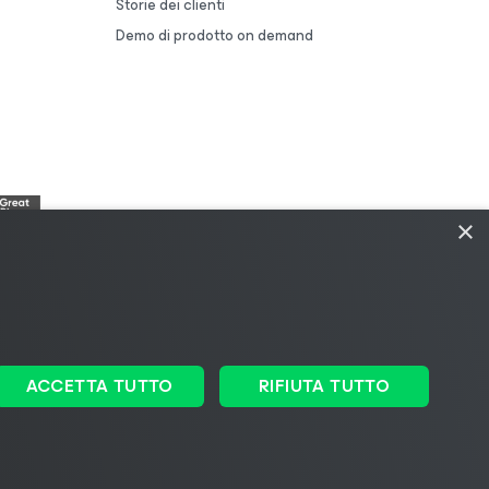
Storie dei clienti
Demo di prodotto on demand
×
ACCETTA TUTTO
RIFIUTA TUTTO
i
|
Policy di licenza
|
Risorse del fornitore
Cambia lingua