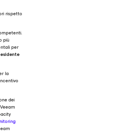
ori rispetto
competenti.
o più
ntali per
residente
er la
incentivo
ione dei
. Veeam
pacity
nitoring
Veeam