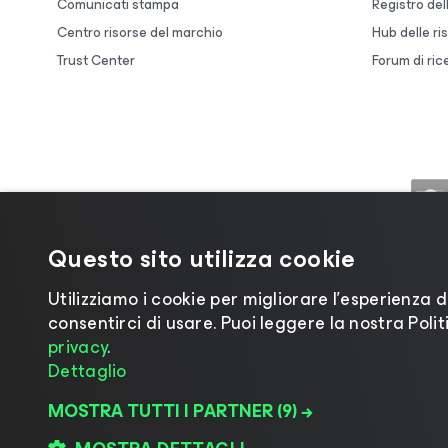
Comunicati stampa
Registro de
Centro risorse del marchio
Hub delle ri
Trust Center
Forum di ric
Questo sito utilizza cookie
Utilizziamo i cookie per migliorare l’esperienza d
consentirci di usare. Puoi leggere la nostra Polit
privacy
.
Dettaglio
©2026 Veeam® Software |
Informativa
MOSTRA TUTTI I PARTNER
(9) →