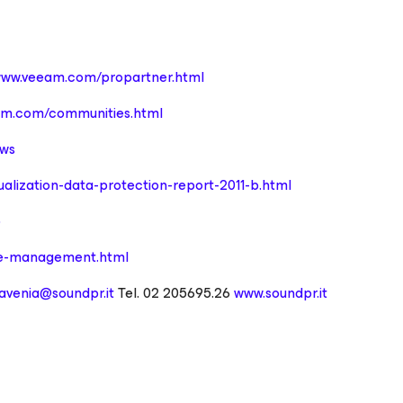
www.veeam.com/propartner.html
am.com/communities.html
ews
ualization-data-protection-report-2011-b.html
p
re-management.html
.avenia@soundpr.it
Tel. 02 205695.26
www.soundpr.it