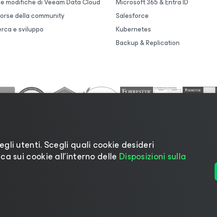
lle modifiche di Veeam Data Cloud
Microsoft 365 & Entra ID
sorse della community
Salesforce
erca e sviluppo
Kubernetes
Backup & Replication
egli utenti. Scegli quali cookie desideri
ica sui cookie all’interno delle
Disposizioni sulla
 sulla privacy
|
Informativa sui cookie
|
Informazioni legal