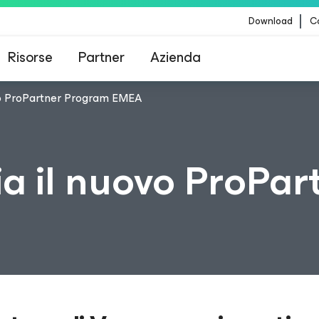
Download
Co
Risorse
Partner
Azienda
vo ProPartner Program EMEA
Veeam per i clienti interessati dall'aggiornamento
contenuti di CrowdStrike
 il nuovo ProPar