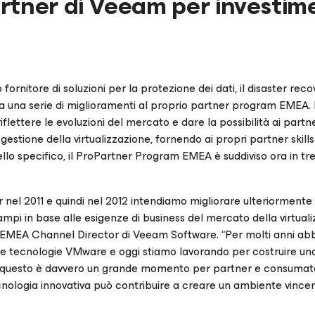
rtner di Veeam per investim
ornitore di soluzioni per la protezione dei dati, il disaster reco
ia una serie di miglioramenti al proprio partner program EMEA. I
ettere le evoluzioni del mercato e dare la possibilità ai partne
estione della virtualizzazione, fornendo ai propri partner skills 
llo specifico, il ProPartner Program EMEA è suddiviso ora in tre l
 nel 2011 e quindi nel 2012 intendiamo migliorare ulteriormente 
ampi in base alle esigenze di business del mercato della virtual
r, EMEA Channel Director di Veeam Software. “Per molti anni a
 le tecnologie VMware e oggi stiamo lavorando per costruire un
e, questo è davvero un grande momento per partner e consumat
cnologia innovativa può contribuire a creare un ambiente vince