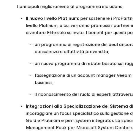
I principali miglioramenti al programma includono:
Il nuovo livello Platinum
: per sostenere i ProPartn
livello Platinum, a cui verranno promossi i partner i
diventare Elite solo su invito. I benefit per questi p
un programma di registrazione dei deal ancora pi
consulenza e all’attività prevendita;
un nuovo programma di rebate basato sul raggiu
l’assegnazione di un account manager Veeam ch
business;
il riconoscimento del ruolo di esperti attravers
Integrazioni alla Specializzazione del Sistema
incoraggiare un focus specialistico sulla gestione de
Gold e Platinum e per i system integrator. La speci
Management Pack per Microsoft System Center e n