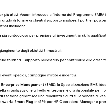
er più attivi, Veeam introduce all’interno del Programma EMEA 
n grado di fornire ai clienti il supporto migliore. I partner posso
artner includono:
ù vantaggioso per premiare gli investimenti in skills qualificati
ngimento degli obiettivi trimestrali;
e fornisca il supporto necessario per contribuire alla crescit
o eventi speciali, campagne mirate e incentivi.
 di Enterprise Management (EMS)
: la Specializzazione EMS, ide
lla virtualizzazione a livello enterprise, è ora disponibile per i 
alizzazione garantisce una redditività sicura sulle vendite di V
works Smart Plug-in (SPI) per HP Operations Manager e prem