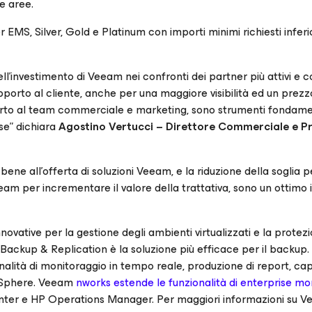
te aree.
er EMS, Silver, Gold e Platinum con importi minimi richiesti inferi
l'investimento di Veeam nei confronti dei partner più attivi e 
pporto al cliente, anche per una maggiore visibilità ed un prezz
upporto al team commerciale e marketing, sono strumenti fondame
se” dichiara
Agostino Vertucci – Direttore Commerciale e P
ene all’offerta di soluzioni Veeam, e la riduzione della soglia p
eam per incrementare il valore della trattativa, sono un ottimo 
ovative per la gestione degli ambienti virtualizzati e la protez
ackup & Replication è la soluzione più efficace per il backup
nalità di monitoraggio in tempo reale, produzione di report, ca
 vSphere. Veeam
nworks estende le funzionalità di enterprise mo
nter e HP Operations Manager. Per maggiori informazioni su 