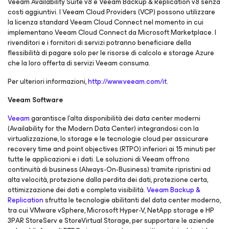
Veeam Availability Suite v8 e Veeam Backup & Replication v8 senza
costi aggiuntivi. I Veeam Cloud Providers (VCP) possono utilizzare
la licenza standard Veeam Cloud Connect nel momento in cui
implementano Veeam Cloud Connect da Microsoft Marketplace. I
rivenditori e i fornitori di servizi potranno beneficiare della
flessibilità di pagare solo per le risorse di calcolo e storage Azure
che la loro offerta di servizi Veeam consuma.
Per ulteriori informazioni,
http://www.veeam.com/it
.
Veeam Software
Veeam
garantisce l’alta disponibilità dei data center moderni
(Availability for the Modern Data Center) integrandosi con la
virtualizzazione, lo storage e le tecnologie cloud per assicurare
recovery time and point objectives (RTPO) inferiori ai 15 minuti per
tutte le applicazioni e i dati. Le soluzioni di Veeam offrono
continuità di business (Always-On-Business) tramite ripristini ad
alta velocità, protezione dalla perdita dei dati, protezione certa,
ottimizzazione dei dati e completa visibilità.
Veeam Backup &
Replication
sfrutta le tecnologie abilitanti del data center moderno,
tra cui VMware vSphere, Microsoft Hyper-V, NetApp storage e HP
3PAR StoreServ e StoreVirtual Storage, per supportare le aziende