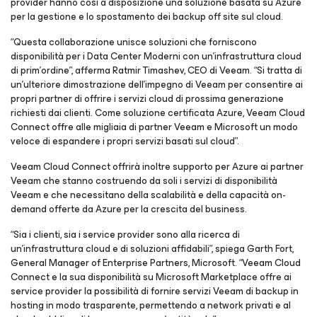
provider hanno così a disposizione una soluzione basata su Azure
per la gestione e lo spostamento dei backup off site sul cloud.
“Questa collaborazione unisce soluzioni che forniscono
disponibilità per i Data Center Moderni con un’infrastruttura cloud
di prim’ordine”, afferma Ratmir Timashev, CEO di Veeam. “Si tratta di
un’ulteriore dimostrazione dell’impegno di Veeam per consentire ai
propri partner di offrire i servizi cloud di prossima generazione
richiesti dai clienti. Come soluzione certificata Azure, Veeam Cloud
Connect offre alle migliaia di partner Veeam e Microsoft un modo
veloce di espandere i propri servizi basati sul cloud”.
Veeam Cloud Connect offrirà inoltre supporto per Azure ai partner
Veeam che stanno costruendo da soli i servizi di disponibilità
Veeam e che necessitano della scalabilità e della capacità on-
demand offerte da Azure per la crescita del business.
“Sia i clienti, sia i service provider sono alla ricerca di
un’infrastruttura cloud e di soluzioni affidabili”, spiega Garth Fort,
General Manager of Enterprise Partners, Microsoft. “Veeam Cloud
Connect e la sua disponibilità su Microsoft Marketplace offre ai
service provider la possibilità di fornire servizi Veeam di backup in
hosting in modo trasparente, permettendo a network privati e al