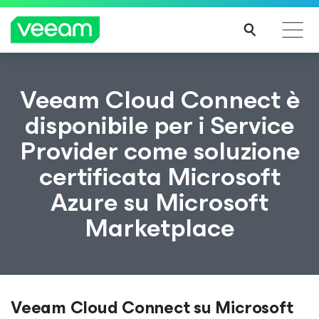
Linee guida di Veeam per i clienti interessati
Veeam Cloud Connect è
dall'aggiornamento dei contenuti di CrowdStrike
disponibile per i Service
PER
Provider come soluzione
SAPE
RNE
certificata Microsoft
DI
PIÙ
Azure su Microsoft
Marketplace
Veeam Cloud Connect su Microsoft