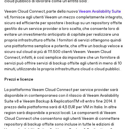
cloud pubblico di lavorare come un’entità sola”.
Veeam Cloud Connect, parte della nuova
Veeam Availability Suite
v8, fornisce agli utenti Veeam un mezzo completamente integrato,
sicuro ed efficiente per spostare i backup su un repository offsite
gestito da un service provider a loro scelta, che consente loro di
evitare un investimento anticipato di capitale per realizzare una
propria infrastruttura offsite. I fornitori di servizi ottengono quindi
una piattaforma semplice e potente, che offre un backup veloce e
sicuro sul cloud ai più di 111.500 clienti Veeam. Veeam Cloud
Connect, infatti, è così semplice da impostare che un fornitore di
servizi può offrire servizi di backup offsite agli utenti in meno di 10
minuti, utilizzando la propria infrastruttura cloud o cloud pubblici.
Prezzi e licenze
La piattaforma Veeam Cloud Connect per service provider sarà
disponibile in contemporanea con il rilascio di Veeam Availability
Suite v8 e Veeam Backup & ReplicationTM v8 entro fine 2014. Il
prezzo della piattaforma sarà di 4,5 EUR per VM in Italia. In altre
region sarà disponibile a prezzi locali. Le componenti di Veeam
Cloud Connect che consentono agli utenti Veeam di connettere
repository di backup offsite sono incluse in tutte le edizioni di