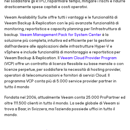
nel soddisfare gli RTPO, risparmiare tempo, mitigare i rischi e ridurre
drasticamente spese capitali e costi operativi.
Veeam Availability Suite offre tutti i vantaggi e le funzionalità di
Veeam Backup & Replication con le più avanzate funzionalità di
monitoring, reportistica e capacity planning per l’infrastruttura di
backup.
Veeam Management Pack for System Center
è la
soluzione più completa, intuitiva ed efficiente per la gestione
dall’hardware alle applicazioni delle infrastrutture Hyper-V e
vSphere e include funzionalità di monitoraggio e reportistica per
Veeam Backup & Replication. Il
Veeam Cloud Provider Program
(VCP) offre un contratto di licenza flessibile su base mensile o con
licenze perpetue, per soddisfare la necessità di hosting provider,
operatori di telecomunicazioni e fornitori di servizi Cloud. Il
programma VCP conta più di 5.000 service provider partner in
tutto il mondo
Fondata nel 2006, attualmente Veeam conta 25.000 ProPartner ed
oltre 111.500 clienti in tutto il mondo. La sede globale di Veeam si
trova a Baar, in Svizzera, ma l’azienda possiede uffici in tutto il
mondo.