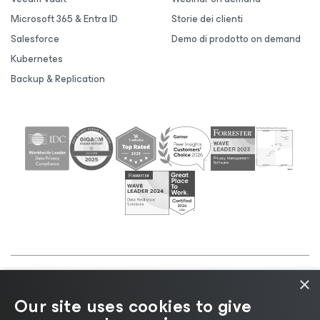
Microsoft 365 & Entra ID
Storie dei clienti
Salesforce
Demo di prodotto on demand
Kubernetes
Backup & Replication
×
©2026 Veeam® Software |
Informativa sulla privacy
Our site uses cookies to give
|
Informativa sui cookie
|
Informazioni legali
|
Policy