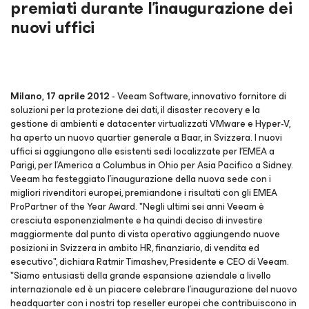
premiati durante l'inaugurazione dei
nuovi uffici
Milano, 17 aprile 2012
- Veeam Software, innovativo fornitore di
soluzioni per la protezione dei dati, il disaster recovery e la
gestione di ambienti e datacenter virtualizzati VMware e Hyper-V,
ha aperto un nuovo quartier generale a Baar, in Svizzera. I nuovi
uffici si aggiungono alle esistenti sedi localizzate per l’EMEA a
Parigi, per l’America a Columbus in Ohio per Asia Pacifico a Sidney.
Veeam ha festeggiato l'inaugurazione della nuova sede con i
migliori rivenditori europei, premiandone i risultati con gli EMEA
ProPartner of the Year Award. "Negli ultimi sei anni Veeam è
cresciuta esponenzialmente e ha quindi deciso di investire
maggiormente dal punto di vista operativo aggiungendo nuove
posizioni in Svizzera in ambito HR, finanziario, di vendita ed
esecutivo", dichiara Ratmir Timashev, Presidente e CEO di Veeam.
"Siamo entusiasti della grande espansione aziendale a livello
internazionale ed è un piacere celebrare l'inaugurazione del nuovo
headquarter con i nostri top reseller europei che contribuiscono in