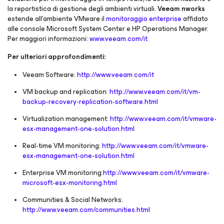
la reportistica di gestione degli ambienti virtuali.
Veeam nworks
estende all’ambiente VMware il
monitoraggio enterprise
affidato
alle console Microsoft System Center e HP Operations Manager.
Per maggiori informazioni:
www.veeam.com/it
Per ulteriori approfondimenti:
Veeam Software:
http://www.veeam.com/it
VM backup and replication:
http://www.veeam.com/it/vm-
backup-recovery-replication-software.html
Virtualization management:
http://www.veeam.com/it/vmware-
esx-management-one-solution.html
Real-time VM monitoring:
http://www.veeam.com/it/vmware-
esx-management-one-solution.html
Enterprise VM monitoring:
http://www.veeam.com/it/vmware-
microsoft-esx-monitoring.html
Communities & Social Networks:
http://www.veeam.com/communities.html