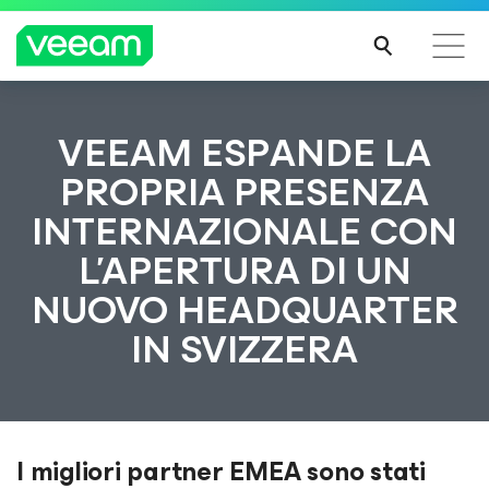
Linee guida di Veeam per i clienti interessati
VEEAM ESPANDE LA
dall'aggiornamento dei contenuti di CrowdStrike
PROPRIA PRESENZA
PER
INTERNAZIONALE CON
SAPE
RNE
L’APERTURA DI UN
DI
PIÙ
NUOVO HEADQUARTER
IN SVIZZERA
I migliori partner EMEA sono stati