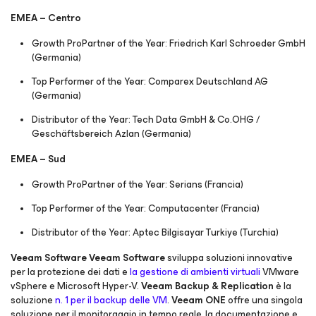
EMEA – Centro
Growth ProPartner of the Year: Friedrich Karl Schroeder GmbH
(Germania)
Top Performer of the Year: Comparex Deutschland AG
(Germania)
Distributor of the Year: Tech Data GmbH & Co.OHG /
Geschäftsbereich Azlan (Germania)
EMEA – Sud
Growth ProPartner of the Year: Serians (Francia)
Top Performer of the Year: Computacenter (Francia)
Distributor of the Year: Aptec Bilgisayar Turkiye (Turchia)
Veeam Software
Veeam Software
sviluppa soluzioni innovative
per la protezione dei dati e
la gestione di ambienti virtuali
VMware
vSphere e Microsoft Hyper-V.
Veeam Backup & Replication
è la
soluzione
n. 1 per il backup delle VM
.
Veeam ONE
offre una singola
soluzione per il monitoraggio in tempo reale, la documentazione e