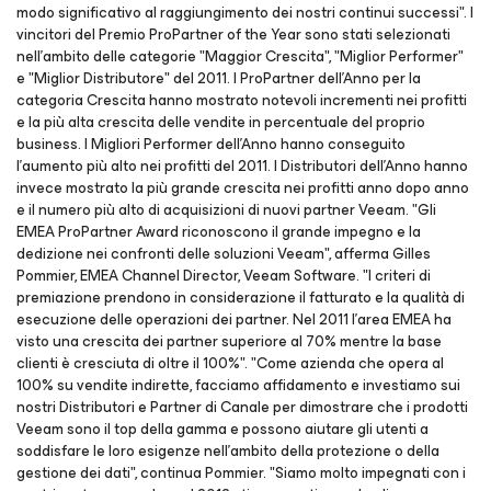
modo significativo al raggiungimento dei nostri continui successi". I
vincitori del Premio ProPartner of the Year sono stati selezionati
nell'ambito delle categorie "Maggior Crescita", "Miglior Performer"
e "Miglior Distributore" del 2011. I ProPartner dell'Anno per la
categoria Crescita hanno mostrato notevoli incrementi nei profitti
e la più alta crescita delle vendite in percentuale del proprio
business. I Migliori Performer dell'Anno hanno conseguito
l’aumento più alto nei profitti del 2011. I Distributori dell'Anno hanno
invece mostrato la più grande crescita nei profitti anno dopo anno
e il numero più alto di acquisizioni di nuovi partner Veeam. "Gli
EMEA ProPartner Award riconoscono il grande impegno e la
dedizione nei confronti delle soluzioni Veeam", afferma Gilles
Pommier, EMEA Channel Director, Veeam Software. "I criteri di
premiazione prendono in considerazione il fatturato e la qualità di
esecuzione delle operazioni dei partner. Nel 2011 l'area EMEA ha
visto una crescita dei partner superiore al 70% mentre la base
clienti è cresciuta di oltre il 100%". "Come azienda che opera al
100% su vendite indirette, facciamo affidamento e investiamo sui
nostri Distributori e Partner di Canale per dimostrare che i prodotti
Veeam sono il top della gamma e possono aiutare gli utenti a
soddisfare le loro esigenze nell'ambito della protezione o della
gestione dei dati", continua Pommier. "Siamo molto impegnati con i