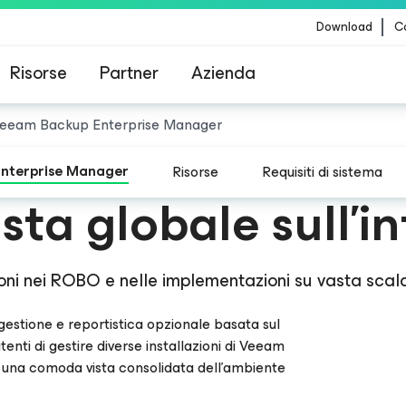
Download
Co
Risorse
Partner
Azienda
eeam Backup Enterprise Manager
Veeam per i clienti interessati dall'aggiornamento
®
™
ner
Magic Quadrant
contenuti di CrowdStrike
nterprise Manager
Risorse
Requisiti di sistema
sta globale sull’i
 migliore nella capacità di esecuzione per la sesta volta 
ecutiva.
zioni nei ROBO e nelle implementazioni su vasta scal
gestione e reportistica opzionale basata sul
ti di gestire diverse installazioni di Veeam
 una comoda vista consolidata dell’ambiente