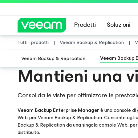
Prodotti
Soluzioni
Tutti i prodotti
Veeam Backup & Replication
V
ORA DISPONIBILE
Linee guida di 
2025 Gart
Veeam Backup E
Veeam Backup & Replication
Mantieni una vi
Veeam è stata nominata
per la nona volta cons
Consolida le viste per ottimizzare le presta
Veeam Backup Enterprise Manager
è una console di 
Web per Veeam Backup & Replication. Consente agli uten
Backup & Replication da una singola console Web, per
distribuito.