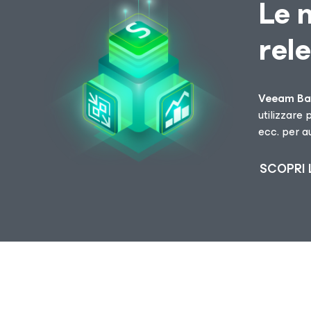
Le 
rel
Veeam Ba
utilizzare
ecc. per au
SCOPRI 