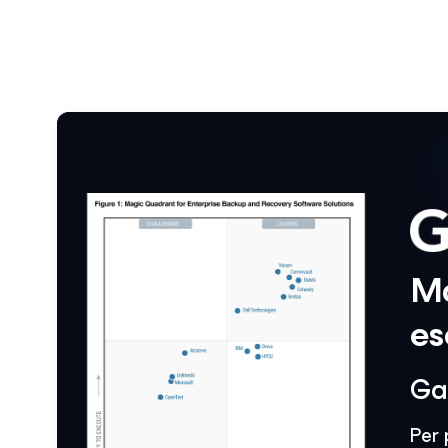
Ma
es
Ga
Per 