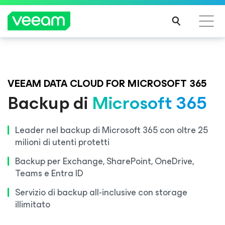
Linee guida di Veeam per i clienti interessati
Veeam DataAI Command Platform
.
Un'unica
dall'aggiornamento dei contenuti di CrowdStrike
piattaforma. Controllo completo.
VEEAM DATA CLOUD FOR MICROSOFT 365
PER
Backup di
Microsoft 365
SAPE
RNE
SCOPRI DI PIÙ
DI
Leader nel backup di Microsoft 365 con oltre 25
PIÙ
milioni di utenti protetti
Backup per Exchange, SharePoint, OneDrive,
Teams e Entra ID
Servizio di backup all-inclusive con storage
illimitato