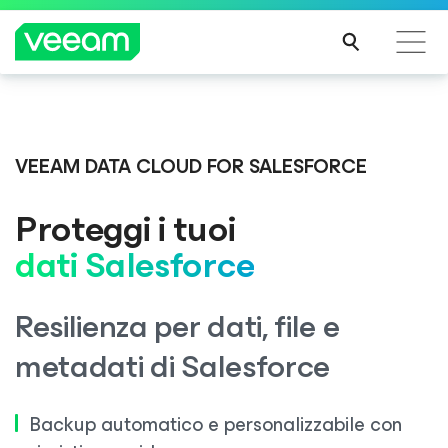
Linee guida di Veeam per i clienti interessati
Veeam DataAI Command Platform
.
Un'unica
dall'aggiornamento dei contenuti di CrowdStrike
piattaforma. Controllo completo.
VEEAM DATA CLOUD FOR SALESFORCE
PER
SAPE
Proteggi i tuoi
RNE
SCOPRI DI PIÙ
DI
dati Salesforce
PIÙ
Resilienza per dati, file e
metadati di Salesforce
Backup automatico e personalizzabile con