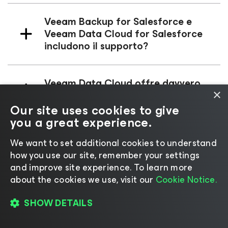
Veeam Backup
for Salesforce
e
Veeam Data Cloud
for Salesforce
includono il supporto?
Veeam Data Cloud offre davvero
×
uno storage illimitato?
Our site uses cookies to give
you a great experience.
We want to set additional cookies to understand
how you use our site, remember your settings
and improve site experience. ​To learn more
about the cookies we use, visit our
Cookie Notice.
Scopri le ultime novità
SHOW DETAILS
da Veeam