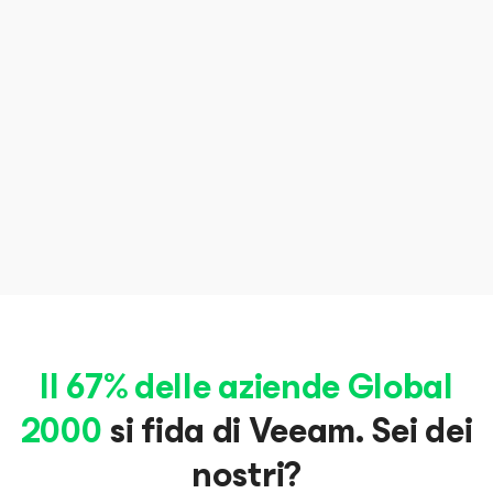
azienda (> 1000 dipendenti)
immediato ritorno sull'investimento".
LEGGI L'INTERA RECENSIONE
Branden Keating
Senior Systems Engineer
LEGGI L'INTERA RECENSIONE
CMG Financial
LEGGI L'INTERA RECENSIONE
Il 67% delle aziende Global
2000
si fida di Veeam. Sei dei
nostri?