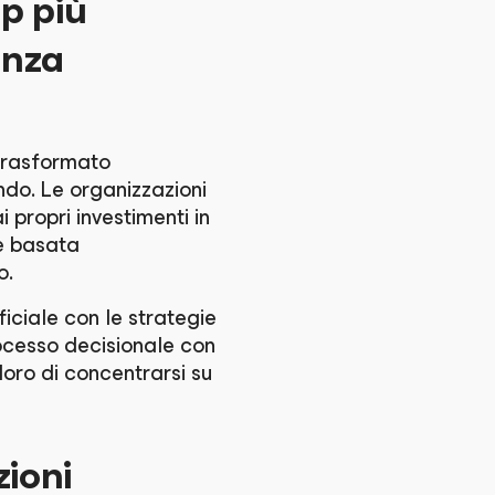
up più
enza
o trasformato
ondo. Le organizzazioni
propri investimenti in
e basata
o.
ificiale con le strategie
rocesso decisionale con
loro di concentrarsi su
zioni