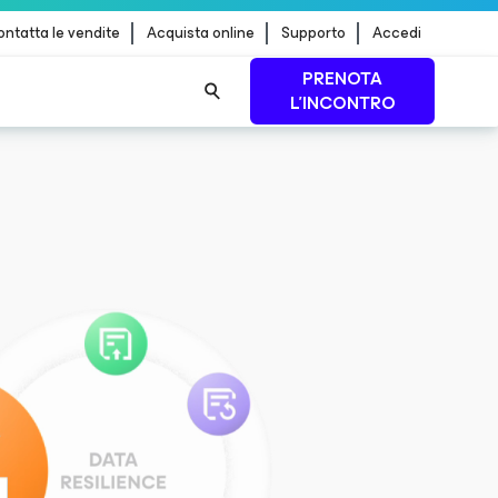
ntatta le vendite
Acquista online
Supporto
Accedi
PRENOTA
L'INCONTRO
 dei
PER SAPERNE DI
PIÙ
consecutiva e Leader
SCARICA IL
REPORT