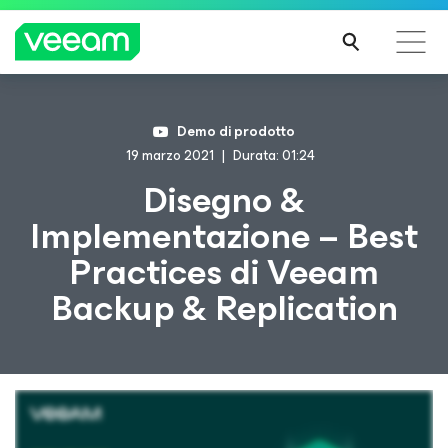
Linee guida di Veeam per i clienti interessati
Demo di prodotto
dall'aggiornamento dei contenuti di CrowdStrike
19 marzo 2021
Durata: 01:24
PER
Disegno &
SAPE
Implementazione – Best
RNE
DI
Practices di Veeam
PIÙ
Backup & Replication