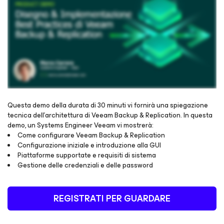
Questa demo della durata di 30 minuti vi fornirà una spiegazione
tecnica dell’architettura di Veeam Backup & Replication. In questa
demo, un Systems Engineer Veeam vi mostrerà:
Registrati per accedere alla visione del webinar
Come configurare Veeam Backup & Replication
Configurazione iniziale e introduzione alla GUI
Piattaforme supportate e requisiti di sistema
Gestione delle credenziali e delle password
REGISTRATI PER GUARDARE