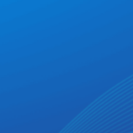
Veeamの成功は信頼と責任の上に成り立っていま
私たちのあらゆる活動の中心に、弊社の従業員
信頼は行動によって得られるものです。この
す。このESGレポートは、環境保護、社会的影響、
がいます。Veeam初のこの環境・社会・ガバナ
ESGレポートは、Veeamが顧客第一主義を貫
倫理的なビジネス慣行への弊社のコミットメントを
ンスに関するレポートは、多様性に富み、公平
き、プライバシーとセキュリティを守り、誠実
強調するものです。このイニシアチブは弊社をリー
でインクルーシブな職場を育むという弊社のコ
に運営する姿を反映しています。私たちは、従
ダーとして定義するものであり、Veeamチームが
ミットメントを裏付けるものです。これがまさ
業員、パートナー、お客様、そしてコミュニテ
日々理念としている価値観を反映しています。
にVeeamの姿です。価値主導で人々を中心に据
ィのために最善を尽くすことで、より回復力の
えて、Veeamチームが一丸となってより良い未
ある未来を築いています。
来を創造します。
マシュー・ビショップ
最高執行責任者
トニー・コロン
最高顧客責任者
ルーシー・ハー
最高人材開発責任者