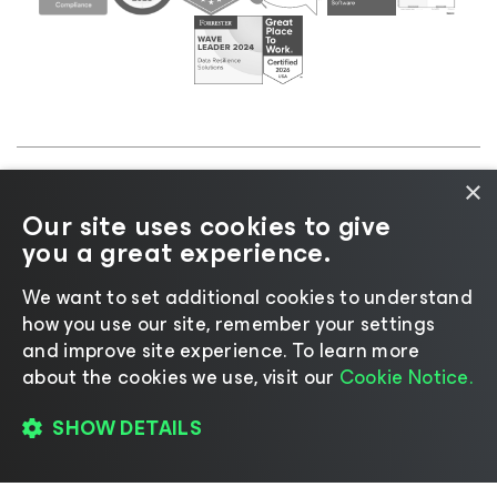
×
©2026 Veeam® Software |
プライバシーに関する通
Our site uses cookies to give
知
|
Cookieに関する通知
|
リーガル
|
ライセンスポリ
you a great experience.
シー
|
サプライヤーリソース
We want to set additional cookies to understand
how you use our site, remember your settings
and improve site experience. ​To learn more
about the cookies we use, visit our
Cookie Notice.
言語の変更
SHOW DETAILS