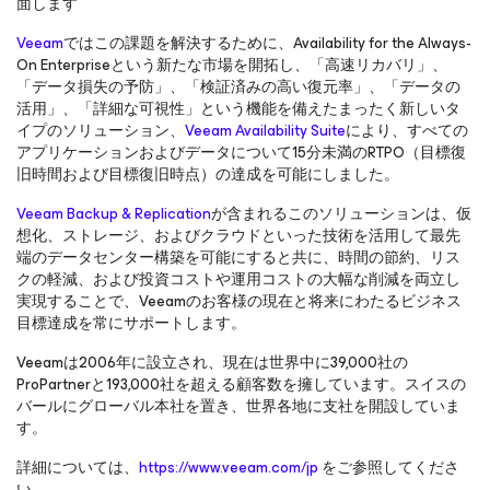
面します
Veeam
ではこの課題を解決するために、Availability for the Always-
On Enterpriseという新たな市場を開拓し、「高速リカバリ」、
「データ損失の予防」、「検証済みの高い復元率」、「データの
活用」、「詳細な可視性」という機能を備えたまったく新しいタ
イプのソリューション、
Veeam Availability Suite
により、すべての
アプリケーションおよびデータについて15分未満のRTPO（目標復
旧時間および目標復旧時点）の達成を可能にしました。
Veeam Backup & Replication
が含まれるこのソリューションは、仮
想化、ストレージ、およびクラウドといった技術を活用して最先
端のデータセンター構築を可能にすると共に、時間の節約、リス
クの軽減、および投資コストや運用コストの大幅な削減を両立し
実現することで、Veeamのお客様の現在と将来にわたるビジネス
目標達成を常にサポートします。
Veeamは2006年に設立され、現在は世界中に39,000社の
ProPartnerと193,000社を超える顧客数を擁しています。スイスの
バールにグローバル本社を置き、世界各地に支社を開設していま
す。
詳細については、
https://www.veeam.com/jp
をご参照してくださ
い。