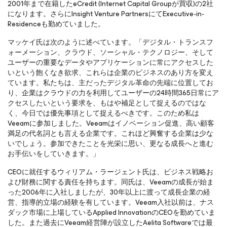
2001年まで在籍したeCredit (Internet Capital Groupが買収)の2社
になります。さらにInsight Venture PartnersにてExecutive-in-
Residenceも勤めていました。
マッケイ氏は次のように述べています。「デジタル・トランスフ
ォーメーション、クラウド、ソーシャル・テクノロジー、そして
ユーザーの重要なデータやアプリケーションに常にアクセスした
いという飽くなき欲求、これらは企業のビジネスのあり方を変え
ています。私たちは、主だったデジタル革命の先端に位置してお
り、企業はクラウドの力を利用してユーザーの24時間365日常にア
クセスしたいという要求を、もはや補足として捉えるのではな
く、今日では優先事項として捉えるべきです。このため私は
Veeamに参加しました。Veeamはイノベーション促進、高い顧客
満足の代名詞とも言える企業です。これほど興奮する企業は少な
いでしょう。参加できたことを光栄に思い、更なる成長へと進む
お手伝いをしていきます。」
CEOに就任するウィリアム・ラージェント氏は、ビジネス戦略お
よび財務に関する責任を持ちます。同氏は、Veeamの成長が始ま
った2006年に入社しましたが、30年以上に渡って成長企業の経
営、指導的立場の経験を有しています。Veeam入社以前は、ナス
ダック市場に上場しているApplied InnovationのCEOを勤めていま
した。また過去にVeeam経営陣が設立したAelita Softwareでは最