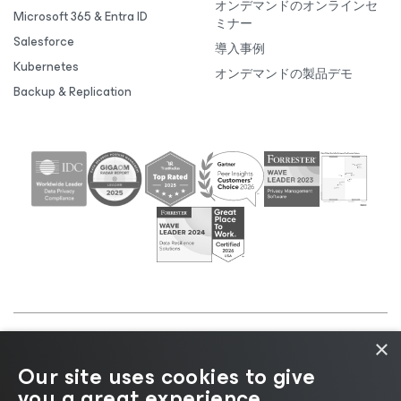
オンデマンドのオンラインセ
Microsoft 365 & Entra ID
ミナー
Salesforce
導入事例
Kubernetes
オンデマンドの製品デモ
Backup & Replication
×
©2026 Veeam® Software |
プライバシーに関する通
Our site uses cookies to give
知
|
Cookieに関する通知
|
リーガル
|
ライセンスポリ
you a great experience.
シー
|
サプライヤーリソース