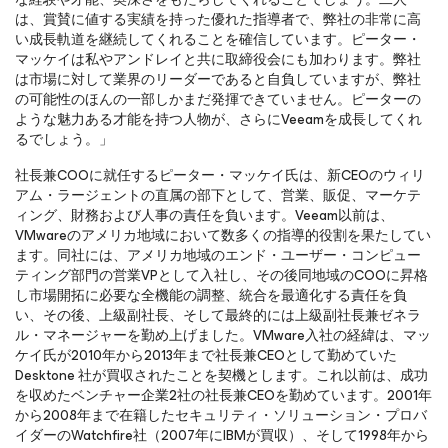
は、賞賛に値する実績を持った優れた指導者で、弊社の非常に高
い成長軌道を継続してくれることを確信しています。ピーター・
マッケイは私やアンドレイと共に取締役会にも加わります。弊社
は市場に対して業界のリーダーであると自負していますが、弊社
の可能性のほんの一部しかまだ発揮できていません。ピーターの
ような魅力ある才能を持つ人物が、さらにVeeamを成長してくれ
るでしょう。」
社長兼COOに就任するピーター・マッケイ氏は、新CEOのウィリ
アム・ラージェントの直属の部下として、営業、販促、マーケテ
ィング、財務および人事の責任を負います。Veeam以前は、
VMwareのアメリカ地域において数多くの指導的役割を果たしてい
ます。同社には、アメリカ地域のエンド・ユーザー・コンピュー
ティング部門の営業VPとして入社し、その後同地域のCOOに昇格
し市場開拓に必要な全機能の調整、統合を最適化する責任を負
い、その後、上級副社長、そして最終的には上級副社長兼ゼネラ
ル・マネージャーを勤め上げました。VMware入社の経緯は、マッ
ケイ氏が2010年から2013年まで社長兼CEOとして勤めていた
Desktone 社が買収されたことを契機とします。これ以前は、成功
を収めたベンチャー企業2社の社長兼CEOを勤めています。2001年
から2008年まで在籍したセキュリティ・ソリューション・プロバ
イダーのWatchfire社（2007年にIBMが買収）、そして1998年から