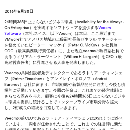
2016年6月30日
24時間365日止まらないビジネス環境（Availability for the Always-
On Enterprise）を実現するソフトウェアを提供する
Veeam
Software
（本社:スイス、以下Veeam）は本日、ここ最近まで
VMware社でアメリカ地域の上級副社長兼ゼネラル マネージャー
を務めていたピーター・マッケイ（Peter C. McKay）を社長兼
COO（最高業務執行責任者）に、また現在Veeamの執行副社長で
あるウィリアム・ラージェント（William H. Largent）をCEO（最
高経営責任者）に昇進させる人事を発表しました。
Veeamの共同創設者兼ディレクターであるラトミア・ティマシェ
フ（Ratmir Timashev）とアンドレイ・ボロノフ（Andrei
Baronov）は社に留まり、市場戦略や新製品開発に注力し今後も積
極的に活動していきます。今回の任命は、これまでの経営体制に
さらなる深みを与え、顧客に今後も24時間365日止まらないビジネ
ス環境を提供し続けることでエンタープライズ市場分野を拡大
し、2桁成長の継続を目指していきます。
Veeamの前CEOであるラトミア・ティマシェフは次のように述べ
ています。「両名が任命されたことで、これまでの経営陣に新た
な経験や才能、奥深さをもたらしてくれることでしょう。二人