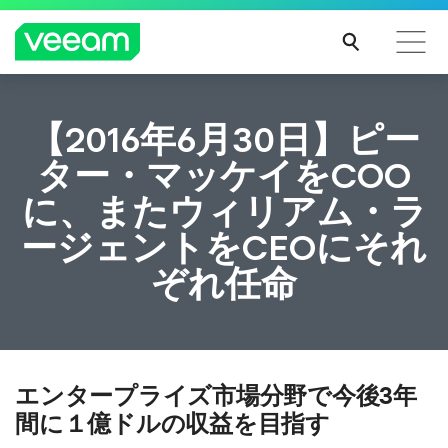
CrowdStrikeのコンテンツ更新によって影響を受け
【2016年6月30日】ピー
るお客様向けのVeeamのガイダンス
ター・マッケイをCOO
続き
に、またウィリアム・ラ
を読
む
ージェントをCEOにそれ
ぞれ任命
エンタープライズ市場分野で今後3年
間に１億ドルの収益を目指す