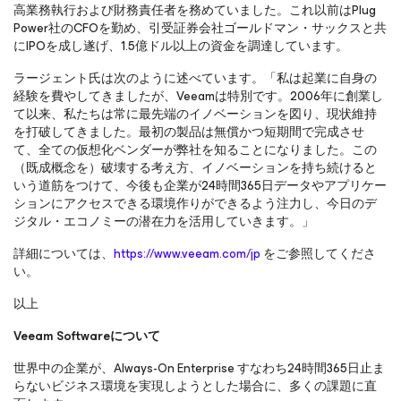
高業務執行および財務責任者を務めていました。これ以前はPlug
Power社のCFOを勤め、引受証券会社ゴールドマン・サックスと共
にIPOを成し遂げ、1.5億ドル以上の資金を調達しています。
ラージェント氏は次のように述べています。「私は起業に自身の
経験を費やしてきましたが、Veeamは特別です。2006年に創業し
て以来、私たちは常に最先端のイノベーションを図り、現状維持
を打破してきました。最初の製品は無償かつ短期間で完成させ
て、全ての仮想化ベンダーが弊社を知ることになりました。この
（既成概念を）破壊する考え方、イノベーションを持ち続けると
いう道筋をつけて、今後も企業が24時間365日データやアプリケー
ションにアクセスできる環境作りができるよう注力し、今日のデ
ジタル・エコノミーの潜在力を活用していきます。」
詳細については、
https://www.veeam.com/jp
をご参照してくださ
い。
以上
Veeam Software
について
世界中の企業が、Always-On Enterprise すなわち24時間365日止ま
らないビジネス環境を実現しようとした場合に、多くの課題に直