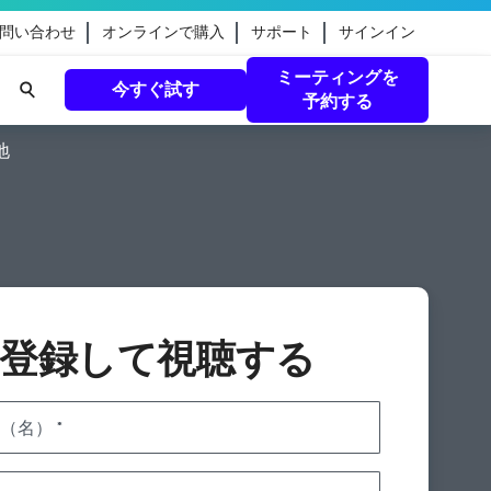
問い合わせ
オンラインで購入
サポート
サインイン
ミーティングを
今すぐ試す
予約する
地
eamのガ
続きを読む
登録して視聴する
（名）