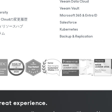
Veeam Data Cloud
Veeam Vault
rsity
Microsoft 365 & Entra ID
ta Cloudの変更履歴
Salesforce
ィリソースハブ
Kubernetes
ラム
Backup & Replication
great experience.
シーに関する通知
|
Cookieに関する通知
|
リーガル
|
ライ