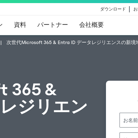
ダウンロード
お
ン
資料
パートナー
会社概要
次世代Microsoft 365 & Entra ID データレジリエンスの新境
eのコンテンツ更新によって影響を受けるお客様向けのVe
イダンス
 365 &
データレジリエン
お名前