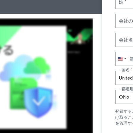
姓
会社の
会社名
国名
United
都道
Ohio
登録する
け取るこ
を管理す