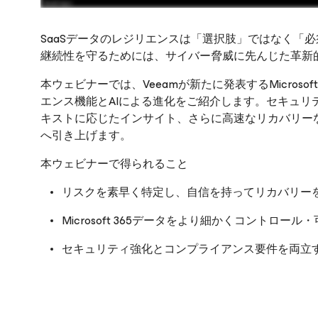
SaaSデータのレジリエンスは「選択肢」ではなく「
継続性を守るためには、サイバー脅威に先んじた革新
本ウェビナーでは、Veeamが新たに発表するMicrosoft
オンラインセミナーをご覧になるには、ご登録を
エンス機能とAIによる進化をご紹介します。セキュリ
キストに応じたインサイト、さらに高速なリカバリー
へ引き上げます。
本ウェビナーで得られること
リスクを素早く特定し、自信を持ってリカバリー
Microsoft 365データをより細かくコントロー
セキュリティ強化とコンプライアンス要件を両立