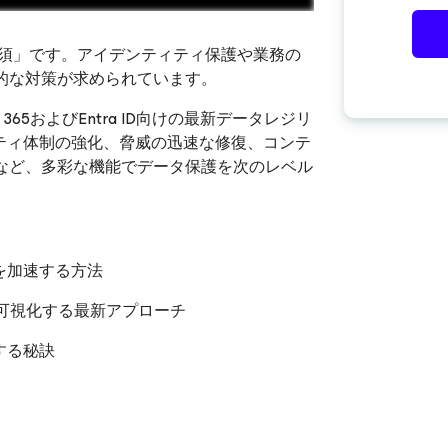
必須」です。アイデンティティ保護や業務の
的な対策が求められています。
 365およびEntra ID向けの最新データレジリ
お願いします
ティ体制の強化、脅威の迅速な修復、コンテ
など、多彩な機能でデータ保護を次のレベル
を加速する方法
ル・可視化する最新アプローチ
する秘訣