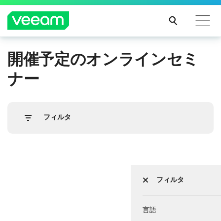
開催予定のオンラインセミ
CrowdStrikeのコンテンツ更新によって影響を受け
るお客様向けのVeeamのガイダンス
ナー
続き
を読
む
フィルタ
フィルタ
言語