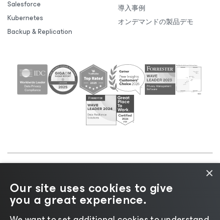
Salesforce
導入事例
Kubernetes
オンデマンドの製品デモ
Backup & Replication
×
©2026 Veeam® Software |
プライバシーに関する通
Our site uses cookies to give
知
|
Cookieに関する通知
|
リーガル
|
ライセンスポリ
you a great experience.
シー
|
サプライヤーリソース
We want to set additional cookies to understand