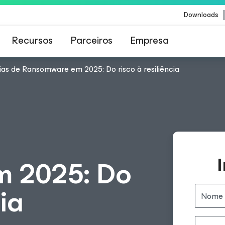
Downloads
Recursos
Parceiros
Empresa
as de Ransomware em 2025: Do risco à resiliência
Veeam para os clientes afetados pela atualizaç
conteúdo da CrowdStrike
 2025: Do
cia
Nome