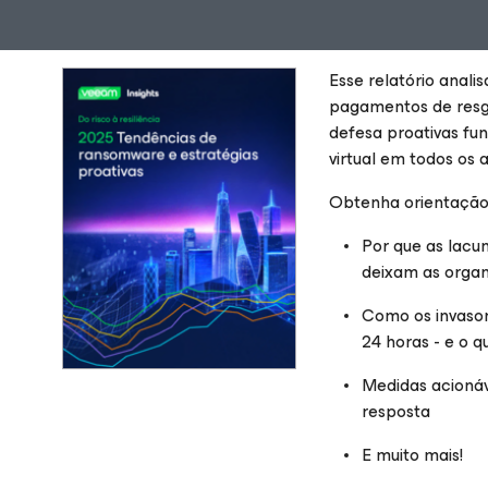
Esse relatório anali
pagamentos de resga
defesa proativas fun
virtual em todos os 
Obtenha orientação
Por que as lacu
deixam as organ
Como os invaso
24 horas - e o q
Medidas acionáv
resposta
E muito mais!