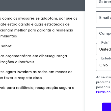
Sobre
Email 
sa como os invasores se adaptam, por que os
te estão caindo e quais estratégias de
cionam melhor para garantir a resiliência
Compa
ambientes.
País
 sobre:
United
nas orçamentárias em cibersegurança
Estad
izações vulneráveis
Ohio
res agora invadem as redes em menos de
ue fazer a respeito disso
Ao se ins
produtos
eis para resiliência, recuperação segura e
pessoais
Privacid