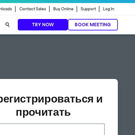
nloads
Contact Sales
Buy Online
Support
Log In
TRY NOW
BOOK MEETING
регистрироваться и
прочитать