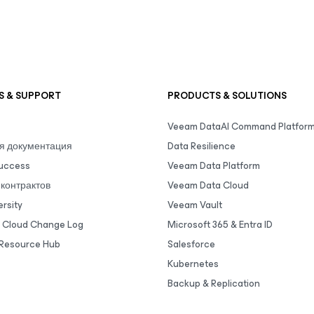
S & SUPPORT
PRODUCTS & SOLUTIONS
Veeam DataAI Command Platfor
я документация
Data Resilience
uccess
Veeam Data Platform
контрактов
Veeam Data Cloud
rsity
Veeam Vault
 Cloud Change Log
Microsoft 365 & Entra ID
Resource Hub
Salesforce
Kubernetes
Backup & Replication