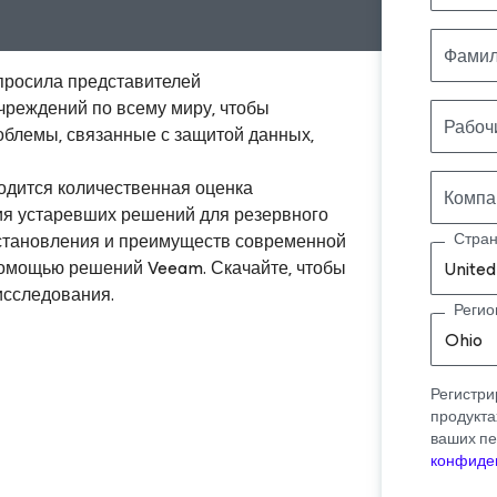
Фами
просила представителей
чреждений по всему миру, чтобы
Рабоч
облемы, связанные с защитой данных,
водится количественная оценка
Компа
ия устаревших решений для резервного
становления и преимуществ современной
Стра
омощью решений Veeam. Скачайте, чтобы
United
исследования.
Регио
Ohio
Регистри
продукта
ваших пе
конфиде