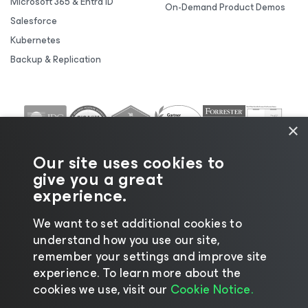
Microsoft 365 & Entra ID
On-Demand Product Demos
Salesforce
Kubernetes
Backup & Replication
×
Our site uses cookies to
give you a great
experience.
We want to set additional cookies to
understand how you use our site,
remember your settings and improve site
©2026 Veeam® Software |
Privacy Notice
|
Cookie
experience. ​To learn more about the
Notice
|
Legal
|
Licensing Policy
|
Supplier Resources
cookies we use, visit our
Cookie Notice.