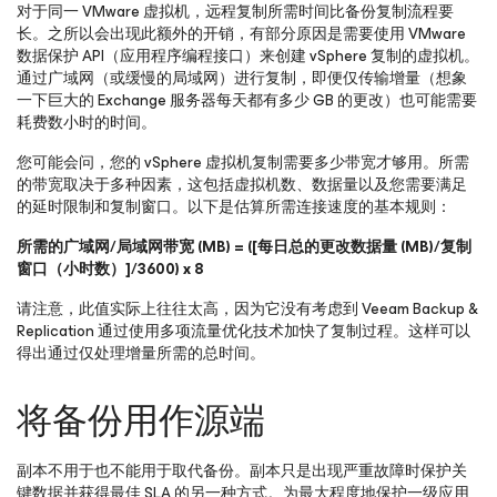
对于同一 VMware 虚拟机，远程复制所需时间比备份复制流程要
长。之所以会出现此额外的开销，有部分原因是需要使用 VMware
数据保护 API（应用程序编程接口）来创建 vSphere 复制的虚拟机。
通过广域网（或缓慢的局域网）进行复制，即便仅传输增量（想象
一下巨大的 Exchange 服务器每天都有多少 GB 的更改）也可能需要
耗费数小时的时间。
您可能会问，您的 vSphere 虚拟机复制需要多少带宽才够用。所需
的带宽取决于多种因素，这包括虚拟机数、数据量以及您需要满足
的延时限制和复制窗口。以下是估算所需连接速度的基本规则：
所需的广域网
/
局域网带宽
(MB) = ([
每日总的更改数据量
(MB)/
复制
窗口（小时数）
]/3600) x 8
请注意，此值实际上往往太高，因为它没有考虑到 Veeam Backup &
Replication 通过使用多项流量优化技术加快了复制过程。这样可以
得出通过仅处理增量所需的总时间。
将备份用作源端
副本不用于也不能用于取代备份。副本只是出现严重故障时保护关
键数据并获得最佳 SLA 的另一种方式。为最大程度地保护一级应用