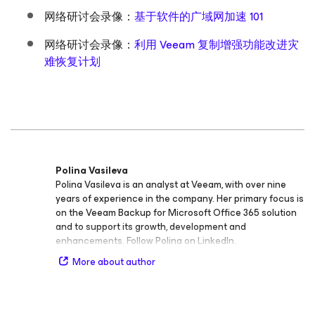
网络研讨会录像：
基于软件的广域网加速 101
网络研讨会录像：
利用 Veeam 复制增强功能改进灾
难恢复计划
Polina Vasileva
Polina Vasileva is an analyst at Veeam, with over nine
years of experience in the company. Her primary focus is
on the Veeam Backup for Microsoft Office 365 solution
and to support its growth, development and
enhancements. Follow Polina on LinkedIn.
More about author