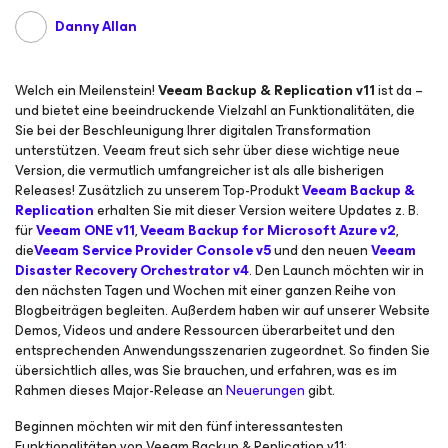
Danny Allan
Welch ein Meilenstein!
Veeam Backup & Replication v11
ist da –
und bietet eine beeindruckende Vielzahl an Funktionalitäten, die
Sie bei der Beschleunigung Ihrer digitalen Transformation
unterstützen. Veeam freut sich sehr über diese wichtige neue
Version, die vermutlich umfangreicher ist als alle bisherigen
Releases! Zusätzlich zu unserem Top-Produkt
Veeam Backup &
Replication
erhalten Sie mit dieser Version weitere Updates z. B.
für
Veeam ONE v11
,
Veeam Backup
for
Microsoft
Azure
v2
,
die
Veeam Service Provider Console v5
und den neuen
Veeam
Disaster Recovery Orchestrator v4
. Den Launch möchten wir in
den nächsten Tagen und Wochen mit einer ganzen Reihe von
Blogbeiträgen begleiten. Außerdem haben wir auf unserer Website
Demos, Videos und andere Ressourcen überarbeitet und den
entsprechenden Anwendungsszenarien zugeordnet. So finden Sie
übersichtlich alles, was Sie brauchen, und erfahren, was es im
Rahmen dieses Major-Release an
Neuerungen
gibt.
Beginnen möchten wir mit den fünf interessantesten
Funktionalitäten von Veeam Backup & Replication v11: