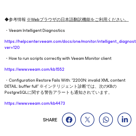
◆参考情報
※
Webブラウザの日本語翻訳機能をご利用ください。
・Veeam Intelligent Diagnostics
https://helpcenter.veeam.com/docs/one/monitor/intelligent_diagnost
ver=120
・How to run scripts correctly with Veeam Monitor client
https://www.veeam.com/kb1552
・Configuration Restore Fails With: “2200N: invalid XML content
DETAIL: buffer full” ※インテリジェント診断では、次のKBの
PostgreSQLに関する警告アラートも通知されています。
https://www.veeam.com/kb4473
SHARE