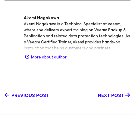
Akemi Nagakawa
Akemi Nagakawa is a Technical Specialist at Veeam,
where she delivers expert training on Veeam Backup &
Replication and related data protection technologies. As
a Veeam Certified Trainer, Akemi provides hands-on
instruction that helps customers and partners
understand product capabilities, best practices, and
More about author
real-world use cases for achieving data resiliency.
Before stepping into her current role, Akemi built a
distinguished career across pre-sales, technical
instruction, and technical writing as a blogger. Her
experience spans both the technical and business sides
of IT, allowing her to connect technology solutions with
PREVIOUS POST
NEXT POST
customer success strategies. Professional
Certifications & Past Positions Veeam Certified Engineer
(VMCE) 2023 Veeam Certified Architect (VMCA) 2024
AWS Certified Solutions Architect – Associate Microsoft
Certified: Azure Fundamentals Google Cloud Certified:
Associate Cloud Engineer Veeam Certified Trainer
(2022–present) CompTIA CTT+ Classroom Trainer