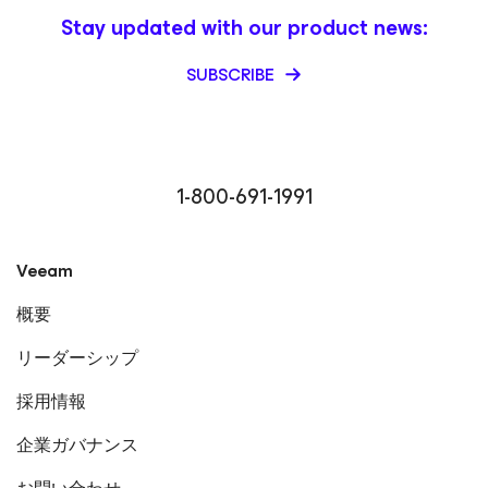
Certification (2021) VMware Certified Instructor (2009–
Stay updated with our product news:
2015) Microsoft Certified Trainer (2001–2004) Blogger
(Technical Writing) Pre-Sales Engineer / Certified
SUBSCRIBE
Instructor Akemi’s areas of expertise include
virtualization, marketing, and cloud technologies,
reflecting her broad technical background and passion
for continuous learning. Through her blog and training
sessions, she shares insights on Veeam and other
modern IT solutions, helping users maximize the value of
1-800-691-1991
their data protection strategies. LinkedIn
Veeam
概要
リーダーシップ
採用情報
企業ガバナンス