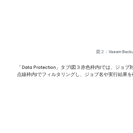
図２：Veeam Backu
「Data Protection」タブ(図３赤色枠内)では、
点線枠内)でフィルタリングし、ジョブ名や実行結果を