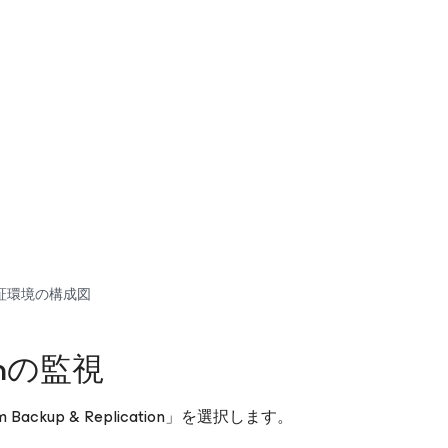
証環境の構成図
tionの監視
ckup & Replication」を選択します。