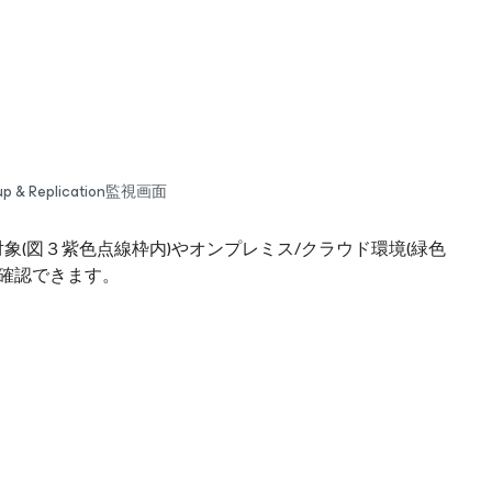
p & Replication監視画面
ジョブ対象(図３紫色点線枠内)やオンプレミス/クラウド環境(緑色
確認できます。