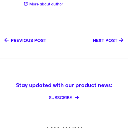
practical, customer-first perspective and helps him
More about author
connect easily with the Veeam community. Andrey helps
organizations level up data resilience by bridging
technology and strategy across cloud, SaaS,
cybersecurity, and ransomware resilience. His expertise
spans data resilience, recovery strategy, and modern
protection approaches for cloud and SaaS
PREVIOUS POST
NEXT POST
environments. He regularly presents at online and in-
person events, where he demos solutions, shares real-
world lessons learned, and helps teams solve modern
data protection challenges. LinkedIn YouTube
Stay updated with our product news:
SUBSCRIBE