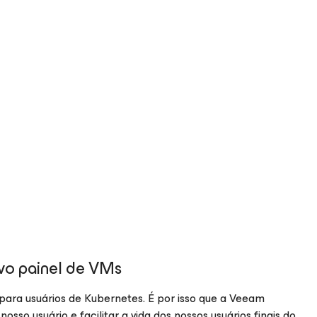
vo painel de VMs
 para usuários de Kubernetes. É por isso que a Veeam
sso usuário e facilitar a vida dos nossos usuários finais do