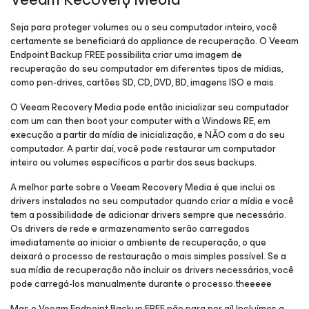
Seja para proteger volumes ou o seu computador inteiro, você
certamente se beneficiará do appliance de recuperação. O Veeam
Endpoint Backup FREE possibilita criar uma imagem de
recuperação do seu computador em diferentes tipos de mídias,
como pen-drives, cartões SD, CD, DVD, BD, imagens ISO e mais.
O Veeam Recovery Media pode então inicializar seu computador
com um can then boot your computer with a Windows RE, em
execução a partir da mídia de inicialização, e NÃO com a do seu
computador. A partir daí, você pode restaurar um computador
inteiro ou volumes específicos a partir dos seus backups.
A melhor parte sobre o Veeam Recovery Media é que inclui os
drivers instalados no seu computador quando criar a mídia e você
tem a possibilidade de adicionar drivers sempre que necessário.
Os drivers de rede e armazenamento serão carregados
imediatamente ao iniciar o ambiente de recuperação, o que
deixará o processo de restauração o mais simples possível. Se a
sua mídia de recuperação não incluir os drivers necessários, você
pode carregá-los manualmente durante o processo.theeeee
Mas o Veeam Endpoint Backup FREE não para por aí! Incluímos a