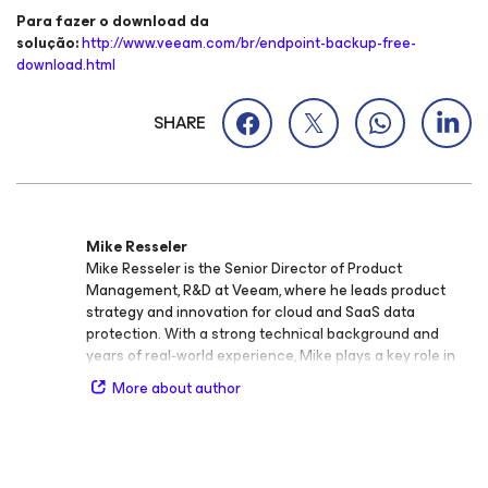
Para fazer o download da
solução:
http://www.veeam.com/br/endpoint-backup-free-
download.html
SHARE
Mike Resseler
Mike Resseler is the Senior Director of Product
Management, R&D at Veeam, where he leads product
strategy and innovation for cloud and SaaS data
protection. With a strong technical background and
years of real‑world experience, Mike plays a key role in
shaping Veeam’s product direction and ensuring that
More about author
customers can confidently protect their data across
hybrid and multi‑cloud environments. Before moving into
product management, Mike served as a Product
Strategy Specialist at Veeam, focusing on Microsoft
Hyper‑V and System Center technologies. Over the