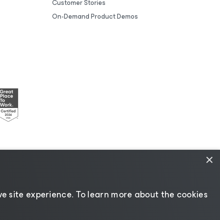
Customer Stories
On-Demand Product Demos
×
esources
|
AI Information
|
AI Markdown
e site experience. ​To learn more about the cookies
Change language