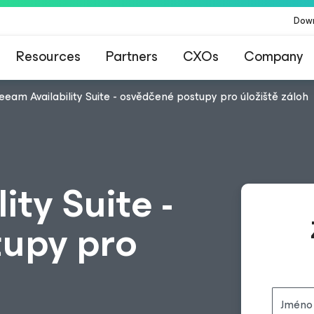
Dow
Resources
Partners
CXOs
Company
eeam Availability Suite - osvědčené postupy pro úložiště záloh
ity Suite -
tupy pro
Jméno