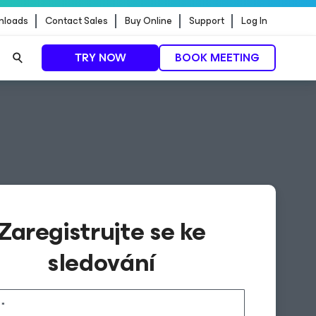
nloads
Contact Sales
Buy Online
Support
Log In
TRY NOW
BOOK MEETING
Zaregistrujte se ke
sledování