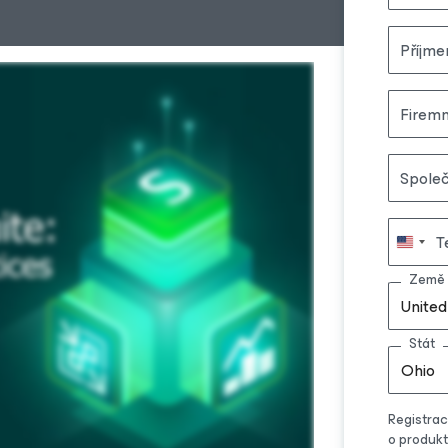
Příjme
Firemn
Spole
T
Země
United
Stát
Ohio
Registrac
o produk