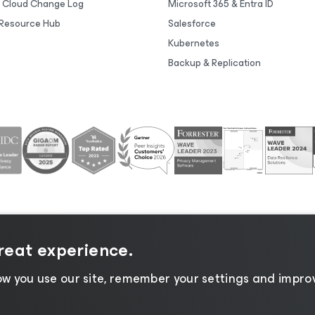
 Cloud Change Log
Microsoft 365 & Entra ID
Resource Hub
Salesforce
Kubernetes
Backup & Replication
great experience.
tice
|
Cookie Notice
|
Legal
|
Licensing Policy
|
Supplier R
w you use our site, remember your settings and improv