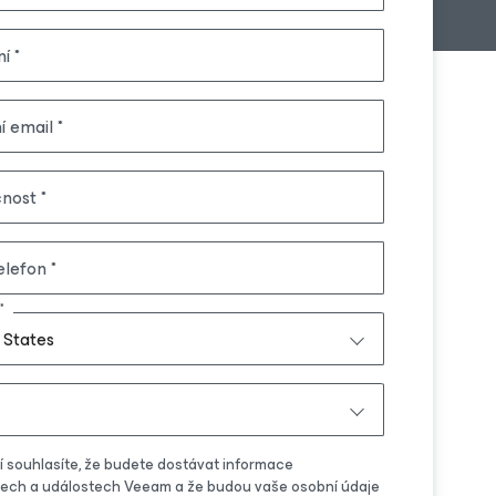
ní
í email
čnost
elefon
 States
í souhlasíte, že budete dostávat informace
tech a událostech Veeam a že budou vaše osobní údaje