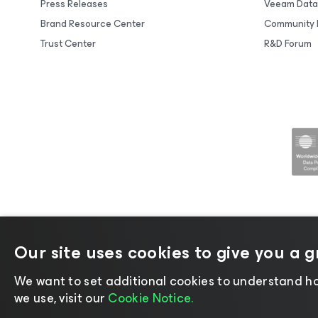
Press Releases
Veeam Data
Brand Resource Center
Community 
Trust Center
R&D Forum
Our site uses cookies to give you a 
©2026 Veeam® Software |
Privacy No
We want to set additional cookies to understand ho
we use, visit our
Cookie Notice.