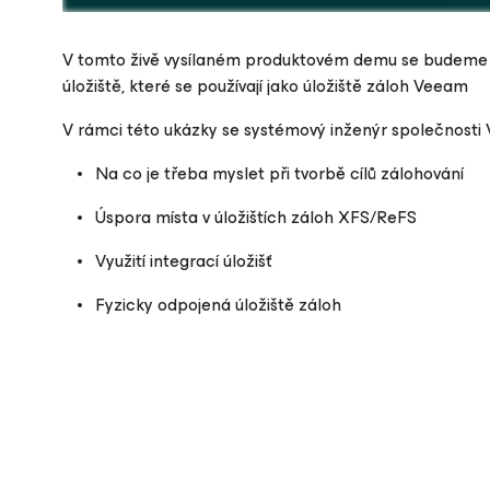
V tomto živě vysílaném produktovém demu se budeme 
úložiště, které se používají jako úložiště záloh Veeam
V rámci této ukázky se systémový inženýr společnost
Please register to get access to watch the webinar
Na co je třeba myslet při tvorbě cílů zálohování
Úspora místa v úložištích záloh XFS/ReFS
Využití integrací úložišť
Fyzicky odpojená úložiště záloh