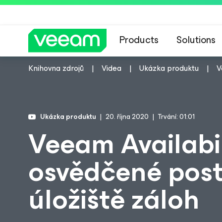
Products
Solutions
Knihovna zdrojů
Videa
Ukázka produktu
V
Ukázka produktu
20. října 2020
Trvání: 01:01
Veeam Availabil
osvědčené pos
úložiště záloh