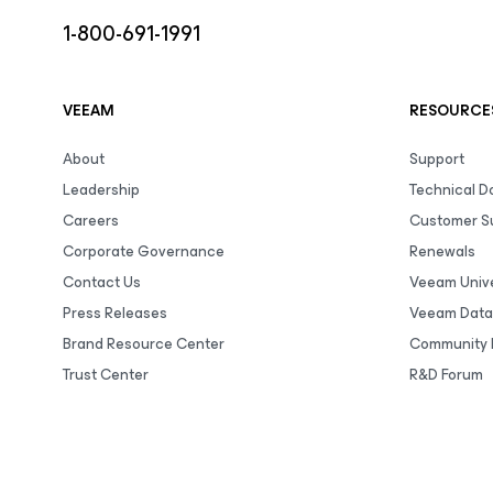
1-800-691-1991
VEEAM
RESOURCE
About
Support
Leadership
Technical 
Careers
Customer S
Corporate Governance
Renewals
Contact Us
Veeam Unive
Press Releases
Veeam Data
Brand Resource Center
Community 
Trust Center
R&D Forum