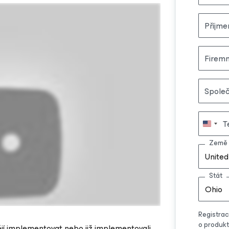
Příjme
Firemn
Spole
T
Země
United
Stát
Ohio
Registrac
o produk
jí implementovat nebo již implementovali