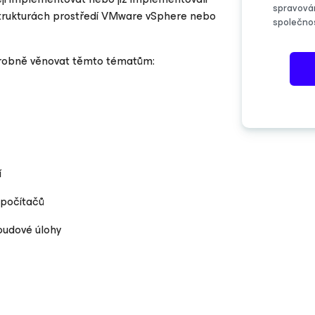
spravová
rastrukturách prostředí VMware vSphere nebo
společno
drobně věnovat těmto tématům:
í
 počítačů
loudové úlohy