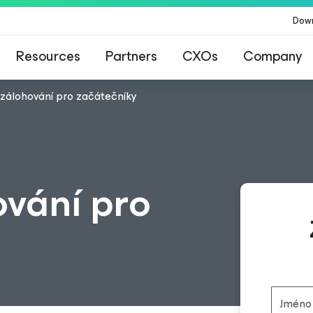
Dow
Resources
Partners
CXOs
Company
í zálohování pro začátečníky
ování pro
Jméno