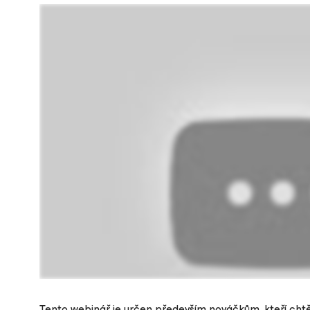
Tento webinář je určen především nováčkům, kteří chtě