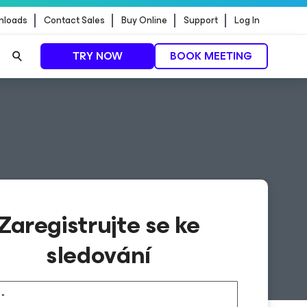
nloads
Contact Sales
Buy Online
Support
Log In
TRY NOW
BOOK MEETING
Zaregistrujte se ke
sledování