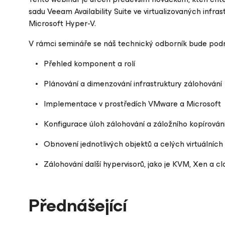
sadu Veeam Availability Suite ve virtualizovaných inf
Microsoft Hyper-V.
Please register to get access to watch the webinar
V rámci semináře se náš technický odborník bude po
Přehled komponent a rolí
Plánování a dimenzování infrastruktury zálohování
Implementace v prostředích VMware a Microsoft
Konfigurace úloh zálohování a záložního kopírován
Obnovení jednotlivých objektů a celých virtuálních
Zálohování další hypervisorů, jako je KVM, Xen a c
Přednášející