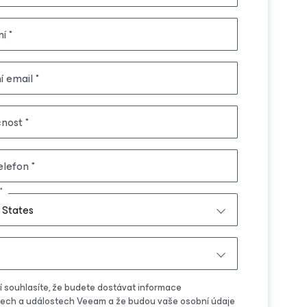
ní
í email
čnost
elefon
 States
í souhlasíte, že budete dostávat informace
tech a událostech Veeam a že budou vaše osobní údaje