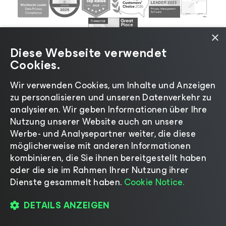
×
Diese Webseite verwendet
Cookies.
Wir verwenden Cookies, um Inhalte und Anzeigen
zu personalisieren und unseren Datenverkehr zu
©2026 Veeam® Software |
Datenschutzrichtlinie
|
analysieren. Wir geben Informationen über Ihre
Cookies
|
Rechtliches
|
Lizenzierungsrichtlinie
|
Nutzung unserer Website auch an unsere
Lieferanten-Ressourcen
|
Impressum
Werbe- und Analysepartner weiter, die diese
möglicherweise mit anderen Informationen
kombinieren, die Sie ihnen bereitgestellt haben
oder die sie im Rahmen Ihrer Nutzung ihrer
Dienste gesammelt haben.
Cookie Notice.
Sprache ändern
DETAILS ANZEIGEN