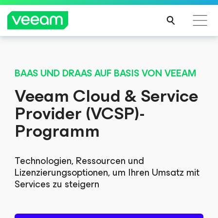
Hinweise von Veeam für Kunden, die vom Content-
Update von CrowdStrike betroffen sind
BAAS UND DRAAS AUF BASIS VON VEEAM
MEH
Veeam Cloud & Service
R
Provider (VCSP)-
ERFA
HRE
Programm
N
Technologien, Ressourcen und
Lizenzierungsoptionen, um Ihren Umsatz mit
Services zu steigern