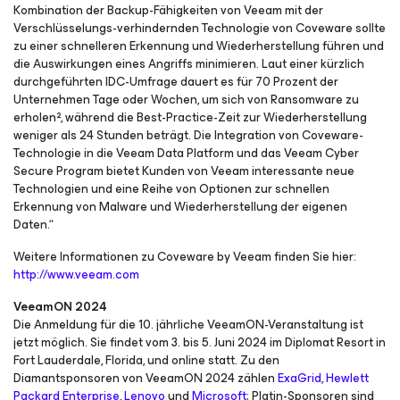
Kombination der Backup-Fähigkeiten von Veeam mit der
Verschlüsselungs-verhindernden Technologie von Coveware sollte
zu einer schnelleren Erkennung und Wiederherstellung führen und
die Auswirkungen eines Angriffs minimieren. Laut einer kürzlich
durchgeführten IDC-Umfrage dauert es für 70 Prozent der
Unternehmen Tage oder Wochen, um sich von Ransomware zu
erholen², während die Best-Practice-Zeit zur Wiederherstellung
weniger als 24 Stunden beträgt. Die Integration von Coveware-
Technologie in die Veeam Data Platform und das Veeam Cyber
Secure Program bietet Kunden von Veeam interessante neue
Technologien und eine Reihe von Optionen zur schnellen
Erkennung von Malware und Wiederherstellung der eigenen
Daten.“
Weitere Informationen zu Coveware by Veeam finden Sie hier:
http://www.veeam.com
VeeamON 2024
Die Anmeldung für die 10. jährliche VeeamON-Veranstaltung ist
jetzt möglich. Sie findet vom 3. bis 5. Juni 2024 im Diplomat Resort in
Fort Lauderdale, Florida, und online statt. Zu den
Diamantsponsoren von VeeamON 2024 zählen
ExaGrid
,
Hewlett
Packard Enterprise
,
Lenovo
und
Microsoft
; Platin-Sponsoren sind