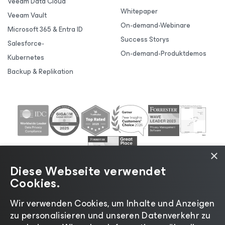
Veeam Data Cloud
Whitepaper
Veeam Vault
On-demand-Webinare
Microsoft 365 & Entra ID
Success Storys
Salesforce-
On-demand-Produktdemos
Kubernetes
Backup & Replikation
×
Diese Webseite verwendet
Cookies.
Wir verwenden Cookies, um Inhalte und Anzeigen
zu personalisieren und unseren Datenverkehr zu
©2026 Veeam® Software |
Datenschutzrichtlinie
|