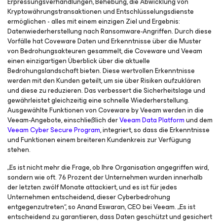
Erpressungsverhandlungen, Behebung, die Abwicklung von
Kryptowährungstransaktionen und Entschlüsselungsdienste
ermöglichen - alles mit einem einzigen Ziel und Ergebnis:
Datenwiederherstellung nach Ransomware-Angriffen. Durch diese
Vorfälle hat Coveware Daten und Erkenntnisse über die Muster
von Bedrohungsakteuren gesammelt, die Coveware und Veeam
einen einzigartigen Überblick über die aktuelle
Bedrohungslandschaft bieten. Diese wertvollen Erkenntnisse
werden mit den Kunden geteilt, um sie über Risiken aufzuklären
und diese zu reduzieren. Das verbessert die Sicherheitslage und
gewährleistet gleichzeitig eine schnelle Wiederherstellung.
Ausgewählte Funktionen von Coveware by Veeam werden in die
Veeam-Angebote, einschließlich der
Veeam Data Platform
und dem
Veeam Cyber Secure Program
, integriert, so dass die Erkenntnisse
und Funktionen einem breiteren Kundenkreis zur Verfügung
stehen.
„Es ist nicht mehr die Frage, ob Ihre Organisation angegriffen wird,
sondern wie oft. 76 Prozent der Unternehmen wurden innerhalb
der letzten zwölf Monate attackiert, und es ist für jedes
Unternehmen entscheidend, dieser Cyberbedrohung
entgegenzutreten“, so Anand Eswaran, CEO bei Veeam. „Es ist
entscheidend zu garantieren, dass Daten geschützt und gesichert