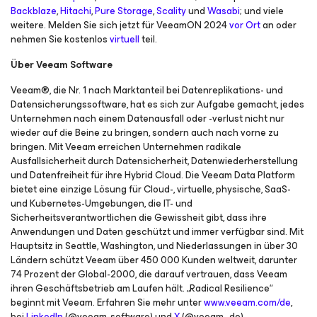
Backblaze
,
Hitachi
,
Pure Storage
,
Scality
und
Wasabi
; und viele
weitere. Melden Sie sich jetzt für VeeamON 2024
vor Ort
an oder
nehmen Sie kostenlos
virtuell
teil.
Über Veeam Software
Veeam®, die Nr. 1 nach Marktanteil bei Datenreplikations- und
Datensicherungssoftware, hat es sich zur Aufgabe gemacht, jedes
Unternehmen nach einem Datenausfall oder -verlust nicht nur
wieder auf die Beine zu bringen, sondern auch nach vorne zu
bringen. Mit Veeam erreichen Unternehmen radikale
Ausfallsicherheit durch Datensicherheit, Datenwiederherstellung
und Datenfreiheit für ihre Hybrid Cloud. Die Veeam Data Platform
bietet eine einzige Lösung für Cloud-, virtuelle, physische, SaaS-
und Kubernetes-Umgebungen, die IT- und
Sicherheitsverantwortlichen die Gewissheit gibt, dass ihre
Anwendungen und Daten geschützt und immer verfügbar sind. Mit
Hauptsitz in Seattle, Washington, und Niederlassungen in über 30
Ländern schützt Veeam über 450 000 Kunden weltweit, darunter
74 Prozent der Global-2000, die darauf vertrauen, dass Veeam
ihren Geschäftsbetrieb am Laufen hält. „Radical Resilience“
beginnt mit Veeam. Erfahren Sie mehr unter
www.veeam.com/de
,
bei
LinkedIn
(@veeam-software) und
X
(@veeam_de).