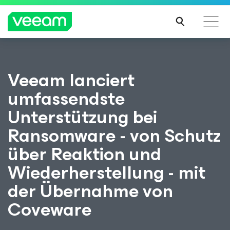
Hinweise von Veeam für Kunden, die vom Content-
Veeam lanciert
Update von CrowdStrike betroffen sind
umfassendste
MEH
R
Unterstützung bei
ERFA
HRE
Ransomware - von Schutz
N
über Reaktion und
Wiederherstellung - mit
der Übernahme von
Coveware