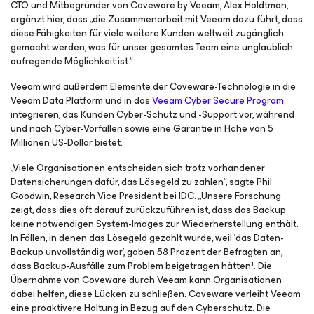
CTO und Mitbegründer von Coveware by Veeam, Alex Holdtman,
ergänzt hier, dass „die Zusammenarbeit mit Veeam dazu führt, dass
diese Fähigkeiten für viele weitere Kunden weltweit zugänglich
gemacht werden, was für unser gesamtes Team eine unglaublich
aufregende Möglichkeit ist.“
Veeam wird außerdem Elemente der Coveware-Technologie in die
Veeam Data Platform und in das
Veeam Cyber Secure Program
integrieren, das Kunden Cyber-Schutz und -Support vor, während
und nach Cyber-Vorfällen sowie eine Garantie in Höhe von 5
Millionen US-Dollar bietet.
„Viele Organisationen entscheiden sich trotz vorhandener
Datensicherungen dafür, das Lösegeld zu zahlen“, sagte Phil
Goodwin, Research Vice President bei IDC. „Unsere Forschung
zeigt, dass dies oft darauf zurückzuführen ist, dass das Backup
keine notwendigen System-Images zur Wiederherstellung enthält.
In Fällen, in denen das Lösegeld gezahlt wurde, weil 'das Daten-
Backup unvollständig war', gaben 58 Prozent der Befragten an,
dass Backup-Ausfälle zum Problem beigetragen hätten¹. Die
Übernahme von Coveware durch Veeam kann Organisationen
dabei helfen, diese Lücken zu schließen. Coveware verleiht Veeam
eine proaktivere Haltung in Bezug auf den Cyberschutz. Die