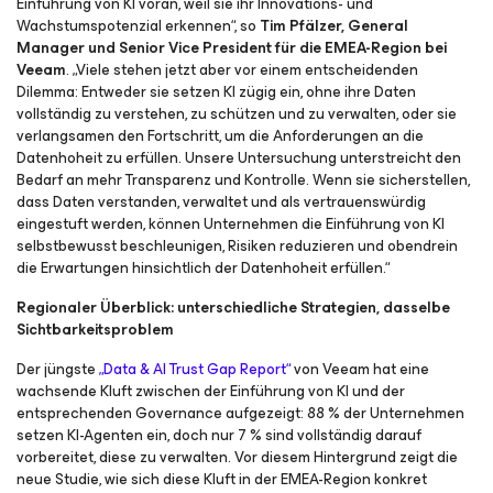
Einführung von KI voran, weil sie ihr Innovations- und
Wachstumspotenzial erkennen“, so
Tim Pfälzer, General
Manager und Senior Vice President für die EMEA-Region bei
Veeam
. „Viele stehen jetzt aber vor einem entscheidenden
Dilemma: Entweder sie setzen KI zügig ein, ohne ihre Daten
vollständig zu verstehen, zu schützen und zu verwalten, oder sie
verlangsamen den Fortschritt, um die Anforderungen an die
Datenhoheit zu erfüllen. Unsere Untersuchung unterstreicht den
Bedarf an mehr Transparenz und Kontrolle. Wenn sie sicherstellen,
dass Daten verstanden, verwaltet und als vertrauenswürdig
eingestuft werden, können Unternehmen die Einführung von KI
selbstbewusst beschleunigen, Risiken reduzieren und obendrein
die Erwartungen hinsichtlich der Datenhoheit erfüllen.“
Regionaler Überblick: unterschiedliche Strategien, dasselbe
Sichtbarkeitsproblem
Der jüngste
„Data & AI Trust Gap Report“
von Veeam hat eine
wachsende Kluft zwischen der Einführung von KI und der
entsprechenden Governance aufgezeigt: 88 % der Unternehmen
setzen KI-Agenten ein, doch nur 7 % sind vollständig darauf
vorbereitet, diese zu verwalten. Vor diesem Hintergrund zeigt die
neue Studie, wie sich diese Kluft in der EMEA-Region konkret