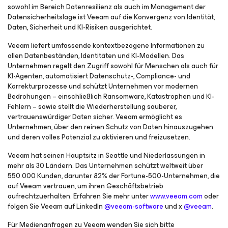
sowohl im Bereich Datenresilienz als auch im Management der
Datensicherheitslage ist Veeam auf die Konvergenz von Identität,
Daten, Sicherheit und KI-Risiken ausgerichtet.
Veeam liefert umfassende kontextbezogene Informationen zu
allen Datenbeständen, Identitäten und KI-Modellen. Das
Unternehmen regelt den Zugriff sowohl für Menschen als auch für
KI-Agenten, automatisiert Datenschutz-, Compliance- und
Korrekturprozesse und schützt Unternehmen vor modernen
Bedrohungen – einschließlich Ransomware, Katastrophen und KI-
Fehlern – sowie stellt die Wiederherstellung sauberer,
vertrauenswürdiger Daten sicher. Veeam ermöglicht es
Unternehmen, über den reinen Schutz von Daten hinauszugehen
und deren volles Potenzial zu aktivieren und freizusetzen.
Veeam hat seinen Hauptsitz in Seattle und Niederlassungen in
mehr als 30 Ländern. Das Unternehmen schützt weltweit über
550.000 Kunden, darunter 82% der Fortune-500-Unternehmen, die
auf Veeam vertrauen, um ihren Geschäftsbetrieb
aufrechtzuerhalten. Erfahren Sie mehr unter
www.veeam.com
oder
folgen Sie Veeam auf LinkedIn
@veeam-software
und x
@veeam
.
Für Medienanfragen zu Veeam wenden Sie sich bitte