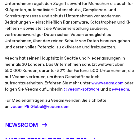
Unternehmen regelt den Zugriff sowohl für Menschen als auch für
KI-Agenten, automatisiert Datenschutz-, Compliance- und
Korrekturprozesse und schützt Unternehmen vor modernen
Bedrohungen – einschließlich Ransomware, Katastrophen und KI-
Fehlern – sowie stellt die Wiederherstellung sauberer,
vertrauenswürdiger Daten sicher. Veeam ermöglicht es
Unternehmen, über den reinen Schutz von Daten hinauszugehen
und deren volles Potenzial zu aktivieren und freizusetzen.
Veeam hat seinen Hauptsitz in Seattle und Niederlassungen in
mehr als 30 Ländern. Das Unternehmen schützt weltweit über
550.000 Kunden, darunter 82% der Fortune-500-Unternehmen, die
auf Veeam vertrauen, um ihren Geschäftsbetrieb
aufrechtzuerhalten. Erfahren Sie mehr unter
www.veeam.com
oder
folgen Sie Veeam auf LinkedIn
@veeam-software
und x
@veeam
.
Für Medienanfragen zu Veeam wenden Sie sich bitte
an
veeam.PR.Global@veeam.com
.
NEWSROOM