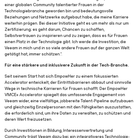
einer globalen Community talentierter Frauen in der
Technologiebranche geworden bin und bedeutungsvolle
Beziehungen und Netzwerke aufgebaut habe, die meine Karriere
weiterhin prägen. Bei dieser Initiative geht es um mehr als nur um
Zertifizierung; es geht darum, Chancen zu schaffen,
Selbstvertrauen zu inspirieren und zu zeigen, dass es für Frauen
einen Platz in der Technologie gibt. Ich werde die Investition, die
Veeam in mich und in so viele andere Frauen auf der ganzen Welt
getätigt hat, immer schätzen.“.
Für eine stärkere und inklusivere Zukunft in der Tech-Branche.
Seit seinem Start hat sich EmpowHer zu einem fokussierten
Accelerator entwickelt, der Eintrittsbarrieren abbaut und sinnvolle
Wege in technische Karrieren für Frauen schafft. Der EmpowHer
VMCE+ Accelerator spiegelt das umfassende Engagement von
Veeam wider, eine vielfältige, jobbereite Talent-Pipeline aufzubauen
und gleichzeitig Einzelpersonen mit den Fähigkeiten auszustatten,
die erforderlich sind, um ihre Daten zu verwalten, zu schützen und
deren Wert freizusetzen.
Durch Investitionen in Bildung, Interessenvertretung und
Community trägt Veeam dazu bei, ein integrativeres Technologie-