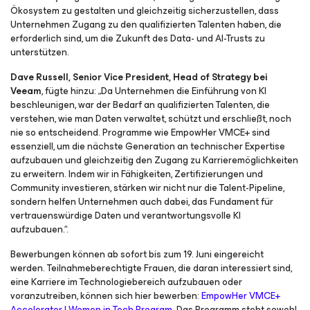
Ökosystem zu gestalten und gleichzeitig sicherzustellen, dass
Unternehmen Zugang zu den qualifizierten Talenten haben, die
erforderlich sind, um die Zukunft des Data- und AI-Trusts zu
unterstützen.
Dave Russell, Senior Vice President, Head of Strategy bei
Veeam
, fügte hinzu: „Da Unternehmen die Einführung von KI
beschleunigen, war der Bedarf an qualifizierten Talenten, die
verstehen, wie man Daten verwaltet, schützt und erschließt, noch
nie so entscheidend. Programme wie EmpowHer VMCE+ sind
essenziell, um die nächste Generation an technischer Expertise
aufzubauen und gleichzeitig den Zugang zu Karrieremöglichkeiten
zu erweitern. Indem wir in Fähigkeiten, Zertifizierungen und
Community investieren, stärken wir nicht nur die Talent-Pipeline,
sondern helfen Unternehmen auch dabei, das Fundament für
vertrauenswürdige Daten und verantwortungsvolle KI
aufzubauen.“.
Bewerbungen können ab sofort bis zum 19. Juni eingereicht
werden. Teilnahmeberechtigte Frauen, die daran interessiert sind,
eine Karriere im Technologiebereich aufzubauen oder
voranzutreiben, können sich hier bewerben:
EmpowHer VMCE+
Accelerator | Women in Tech Program
. Das Programm steht sowohl