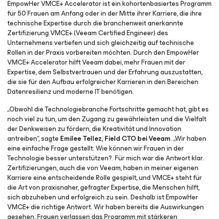
EmpowHer VMCE+ Accelerator ist ein kohortenbasiertes Programm
für 50 Frauen am Anfang oder in der Mitte ihrer Karriere, die ihre
technische Expertise durch die branchenweit anerkannte
Zertifizierung VMCE+ (Veeam Certified Engineer) des
Unternehmens vertiefen und sich gleichzeitig auf technische
Rollen in der Praxis vorbereiten möchten. Durch den EmpowHer
VMCE+ Accelerator hilft Veeam dabei, mehr Frauen mit der
Expertise, dem Selbstvertrauen und der Erfahrung auszustatten,
die sie für den Aufbau erfolgreicher Karrieren in den Bereichen
Datenresilienz und moderne IT benötigen.
„Obwohl die Technologiebranche Fortschritte gemacht hat, gibt es
noch viel zu tun, um den Zugang zu gewährleisten und die Vielfalt
der Denkweisen zu fördern, die Kreativität und Innovation
antreiben“, sagte
Emilee Tellez, Field CTO bei Veeam
. „Wir haben
eine einfache Frage gestellt:
Wie können wir Frauen in der
Technologie besser unterstützen?
. Für mich war die Antwort klar.
Zertifizierungen, auch die von Veeam, haben in meiner eigenen
Karriere eine entscheidende Rolle gespielt, und VMCE+ steht für
die Art von praxisnaher, gefragter Expertise, die Menschen hilft,
sich abzuheben und erfolgreich zu sein. Deshalb ist EmpowHer
VMCE+ die richtige Antwort. Wir haben bereits die Auswirkungen
gesehen: Frauen verlassen das Programm mit stärkeren