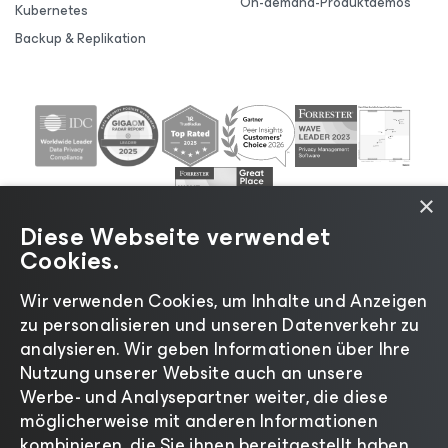
On-demand-Produktdemos
Kubernetes
Backup & Replikation
×
Diese Webseite verwendet
Cookies.
Wir verwenden Cookies, um Inhalte und Anzeigen
zu personalisieren und unseren Datenverkehr zu
©2026 Veeam® Software |
Datenschutzrichtlinie
|
analysieren. Wir geben Informationen über Ihre
Cookies
|
Rechtliches
|
Lizenzierungsrichtlinie
|
Nutzung unserer Website auch an unsere
Lieferanten-Ressourcen
|
Impressum
Werbe- und Analysepartner weiter, die diese
möglicherweise mit anderen Informationen
kombinieren, die Sie ihnen bereitgestellt haben