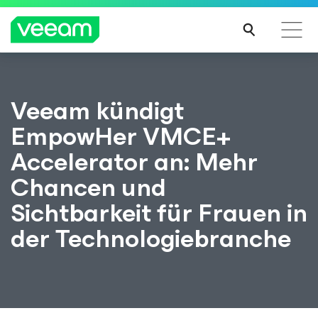
Hinweise von Veeam für Kunden, die vom Content-
Veeam kündigt
Update von CrowdStrike betroffen sind
EmpowHer VMCE+
MEH
R
Accelerator an: Mehr
ERFA
HRE
Chancen und
N
Sichtbarkeit für Frauen in
der Technologiebranche