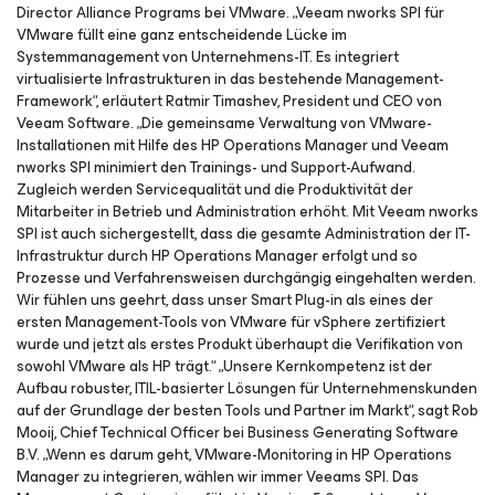
Director Alliance Programs bei VMware. „Veeam nworks SPI für
VMware füllt eine ganz entscheidende Lücke im
Systemmanagement von Unternehmens-IT. Es integriert
virtualisierte Infrastrukturen in das bestehende Management-
Framework“, erläutert Ratmir Timashev, President und CEO von
Veeam Software. „Die gemeinsame Verwaltung von VMware-
Installationen mit Hilfe des HP Operations Manager und Veeam
nworks SPI minimiert den Trainings- und Support-Aufwand.
Zugleich werden Servicequalität und die Produktivität der
Mitarbeiter in Betrieb und Administration erhöht. Mit Veeam nworks
SPI ist auch sichergestellt, dass die gesamte Administration der IT-
Infrastruktur durch HP Operations Manager erfolgt und so
Prozesse und Verfahrensweisen durchgängig eingehalten werden.
Wir fühlen uns geehrt, dass unser Smart Plug-in als eines der
ersten Management-Tools von VMware für vSphere zertifiziert
wurde und jetzt als erstes Produkt überhaupt die Verifikation von
sowohl VMware als HP trägt.“ „Unsere Kernkompetenz ist der
Aufbau robuster, ITIL-basierter Lösungen für Unternehmenskunden
auf der Grundlage der besten Tools und Partner im Markt“, sagt Rob
Mooij, Chief Technical Officer bei Business Generating Software
B.V. „Wenn es darum geht, VMware-Monitoring in HP Operations
Manager zu integrieren, wählen wir immer Veeams SPI. Das