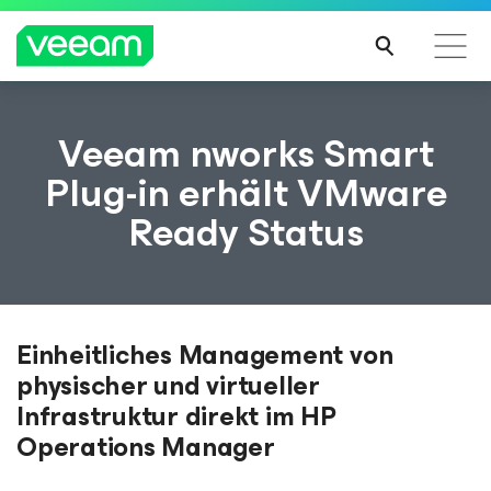
Hinweise von Veeam für Kunden, die vom Content-
Veeam nworks Smart
Update von CrowdStrike betroffen sind
Plug-in erhält VMware
MEH
Ready Status
R
ERFA
HRE
N
Einheitliches Management von
physischer und virtueller
Infrastruktur direkt im HP
Operations Manager