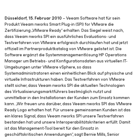
Düsseldorf, 15. Februar 2010
– Veeam Software hat für sein
Produkt Veeam nworks Smart Plug-in (SPI) for VMware die
Zertifizierung „VMware Ready“ erhalten. Das Siegel weist nach,
dass Veeam nworks SPI ein ausführliches Evaluations- und
Testverfahren von VMware erfolgreich durchlaufen hat und jetzt
offiziell im Partnerproduktkatalog von VMware gelistet ist. Die
Software ergänzt die Systemmanagementlösung HP Operations
Manager um Betriebs- und Konfigurationsdaten aus virtuellen IT-
Umgebungen unter VMware vSphere, so dass
Systemadministratoren einen einheitlichen Blick auf physische und
virtuelle Infrastrukturen haben. Das Testverfahren von VMware
stellt sicher, dass Veeam nworks SPI die aktuellen Technologien
des Virtualisierungsmarktführers bestmöglich nutzt und
unmittelbar in den Installationen der Kunden zum Einsatz kommen
kann. „Wir freuen uns darüber, dass Veeam nworks SPI das VMware
Ready Logo erhalten hat. Für unsere gemeinsamen Kunden ist das
ein klares Signal, dass Veeam nworks SPI unsere Testverfahren
bestanden hat und unsere Interoperabilitätskriterien erfüllt. Damit
ist das Management-Tool bereit für den Einsatz in
geschäftskritischen Anwendungen“, sagt Bernie Mills, Senior