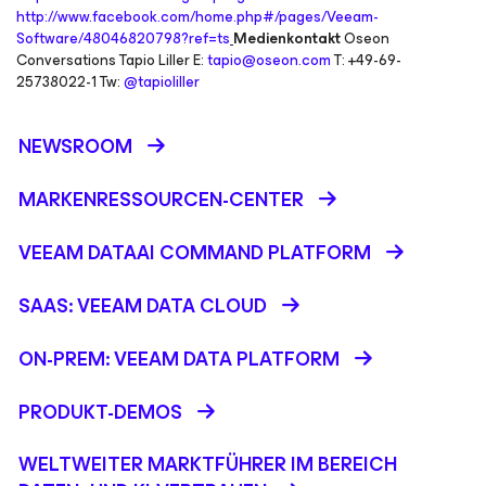
http://www.facebook.com/home.php#/pages/Veeam-
Software/48046820798?ref=ts
Medienkontakt
Oseon
Conversations Tapio Liller E:
tapio@oseon.com
T: +49-69-
25738022-1 Tw:
@tapioliller
NEWSROOM
MARKENRESSOURCEN-CENTER
VEEAM DATAAI COMMAND PLATFORM
SAAS: VEEAM DATA CLOUD
ON-PREM: VEEAM DATA PLATFORM
PRODUKT-DEMOS
WELTWEITER MARKTFÜHRER IM BEREICH