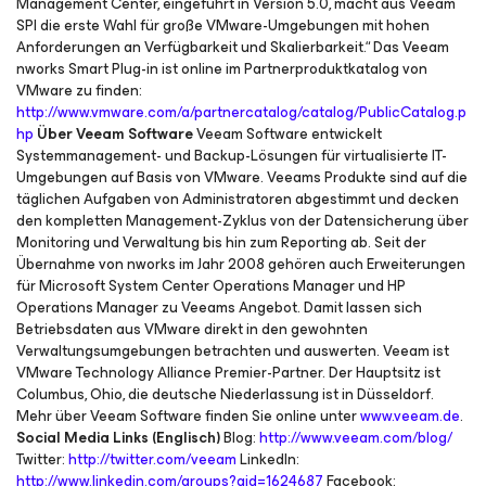
Management Center, eingeführt in Version 5.0, macht aus Veeam
SPI die erste Wahl für große VMware-Umgebungen mit hohen
Anforderungen an Verfügbarkeit und Skalierbarkeit.“ Das Veeam
nworks Smart Plug-in ist online im Partnerproduktkatalog von
VMware zu finden:
http://www.vmware.com/a/partnercatalog/catalog/PublicCatalog.p
hp
Über Veeam Software
Veeam Software entwickelt
Systemmanagement- und Backup-Lösungen für virtualisierte IT-
Umgebungen auf Basis von VMware. Veeams Produkte sind auf die
täglichen Aufgaben von Administratoren abgestimmt und decken
den kompletten Management-Zyklus von der Datensicherung über
Monitoring und Verwaltung bis hin zum Reporting ab. Seit der
Übernahme von nworks im Jahr 2008 gehören auch Erweiterungen
für Microsoft System Center Operations Manager und HP
Operations Manager zu Veeams Angebot. Damit lassen sich
Betriebsdaten aus VMware direkt in den gewohnten
Verwaltungsumgebungen betrachten und auswerten. Veeam ist
VMware Technology Alliance Premier-Partner. Der Hauptsitz ist
Columbus, Ohio, die deutsche Niederlassung ist in Düsseldorf.
Mehr über Veeam Software finden Sie online unter
www.veeam.de
.
Social Media Links (Englisch)
Blog:
http://www.veeam.com/blog/
Twitter:
http://twitter.com/veeam
LinkedIn:
http://www.linkedin.com/groups?gid=1624687
Facebook: