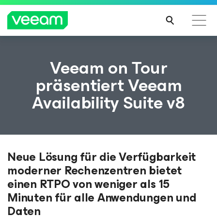
Hinweise von Veeam für Kunden, die vom Content-
Veeam on Tour
Update von CrowdStrike betroffen sind
präsentiert Veeam
MEH
Availability Suite v8
R
ERFA
HRE
N
Neue Lösung für die Verfügbarkeit
moderner Rechenzentren bietet
einen RTPO von weniger als 15
Minuten für alle Anwendungen und
Daten