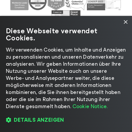
×
Diese Webseite verwendet
Cookies.
Wir verwenden Cookies, um Inhalte und Anzeigen
zu personalisieren und unseren Datenverkehr zu
©2026 Veeam® Software |
Datenschutzrichtlinie
|
analysieren. Wir geben Informationen über Ihre
Cookies
|
Rechtliches
|
Lizenzierungsrichtlinie
|
Nutzung unserer Website auch an unsere
Lieferanten-Ressourcen
|
Impressum
Werbe- und Analysepartner weiter, die diese
möglicherweise mit anderen Informationen
kombinieren, die Sie ihnen bereitgestellt haben
oder die sie im Rahmen Ihrer Nutzung ihrer
Dienste gesammelt haben.
Cookie Notice.
Sprache ändern
DETAILS ANZEIGEN