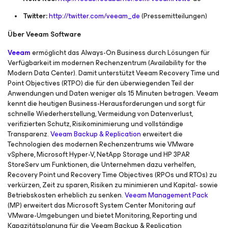
Twitter:
http://twitter.com/veeam_de
(Pressemitteilungen)
Über Veeam Software
Veeam
ermöglicht das Always-On Business
durch Lösungen für
Verfügbarkeit im modernen Rechenzentrum (Availability for the
Modern Data Center). Damit unterstützt Veeam Recovery Time und
Point Objectives (RTPO) die für den überwiegenden Teil der
Anwendungen und Daten weniger als 15 Minuten betragen. Veeam
kennt die heutigen Business-Herausforderungen und sorgt für
schnelle Wiederherstellung, Vermeidung von Datenverlust,
verifizierten Schutz, Risikominimierung und vollständige
Transparenz.
Veeam Backup & Replication
erweitert die
Technologien des modernen Rechenzentrums wie VMware
vSphere, Microsoft Hyper-V, NetApp Storage und HP 3PAR
StoreServ um Funktionen, die Unternehmen dazu verhelfen,
Recovery Point und Recovery Time Objectives (RPOs und RTOs) zu
verkürzen, Zeit zu sparen, Risiken zu minimieren und Kapital- sowie
Betriebskosten erheblich zu senken.
Veeam Management Pack
(MP) erweitert das Microsoft System Center Monitoring auf
VMware-Umgebungen und bietet Monitoring, Reporting und
Kapazitätsplanung für die Veeam Backup & Replication