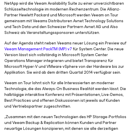
NetApp wird die Veeam Availability Suite zu einer unverzichtbaren
Schlüsseltechnologie im modernen Rechenzentrum. Die Allianz-
Partner Hewlett Packard und Microsoft werden Veeam on Tour
gemeinsam mit Veeams Distributoren Avnet Technology Solutions
und Tech Data und den Schweizer Partnern Avnet AG und Also
Schweiz als Veranstaltungssponsoren unterstützen.
Auf der Agenda steht neben Veeams neuer Lösung ein Preview auf
Veeam Management PackTM (MP) v7
für System Center. Die neue
Version lässt sich vollständig in Microsoft System Center
Operations Manager integrieren und bietet Transparenz für
Microsoft Hyper-V und VMware vSphere von der Hardware bis zur
Applikation. Sie wird ab dem dritten Quartal 2014 verfügbar sein.
Veeam on Tour lohnt sich für alle Interessierten an moderner
Technologie, die das Always-On Business Realität werden lässt. Die
halbtägige interaktive Konferenz mit Präsentationen, Live-Demos,
Best Practices und offenen Diskussionen ist jeweils auf Kunden
und Vertriebspartner zugeschnitten.
„Zusammen mit den neuen Technologien des HP Storage-Portfolios
und Veeam Backup & Replication können Kunden und Partner
neuartige Lösungen konzipieren, mit denen sie alle derzeitigen