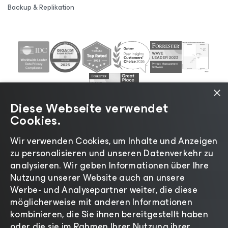
Backup & Replikation
×
Diese Webseite verwendet
Cookies.
Wir verwenden Cookies, um Inhalte und Anzeigen
zu personalisieren und unseren Datenverkehr zu
©2026 Veeam® Software |
Datenschutzrichtlinie
|
analysieren. Wir geben Informationen über Ihre
Cookies
|
Rechtliches
|
Lizenzierungsrichtlinie
|
Nutzung unserer Website auch an unsere
Lieferanten-Ressourcen
|
Impressum
Werbe- und Analysepartner weiter, die diese
möglicherweise mit anderen Informationen
kombinieren, die Sie ihnen bereitgestellt haben
oder die sie im Rahmen Ihrer Nutzung ihrer