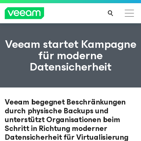
Hinweise von Veeam für Kunden, die vom Content-
Veeam startet Kampagne
Update von CrowdStrike betroffen sind
für moderne
MEH
Datensicherheit
R
ERFA
HRE
N
Veeam begegnet Beschränkungen
durch physische Backups und
unterstützt Organisationen beim
Schritt in Richtung moderner
Datensicherheit für Virtualisierung