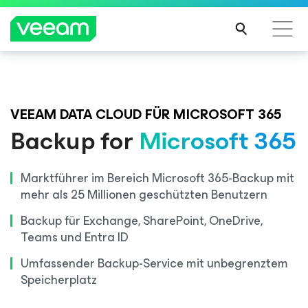
Hinweise von Veeam für Kunden, die vom Content-
Veeam DataAI Command Platform
.
Eine
Update von CrowdStrike betroffen sind
Plattform. Volle Kontrolle.
VEEAM DATA CLOUD FÜR MICROSOFT 365
MEH
Backup for
Microsoft 365
R
ERFA
JETZT INFORMIEREN
HRE
Marktführer im Bereich Microsoft 365-Backup mit
N
mehr als 25 Millionen geschützten Benutzern
Backup für Exchange, SharePoint, OneDrive,
Teams und Entra ID
Umfassender Backup-Service mit unbegrenztem
Speicherplatz