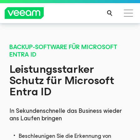
Hinweise von Veeam für Kunden, die vom Content-
Update von CrowdStrike betroffen sind
BACKUP-SOFTWARE FÜR MICROSOFT
ENTRA ID
MEH
R
Leistungsstarker
ERFA
Schutz für Microsoft
HRE
N
Entra ID
In Sekundenschnelle das Business wieder
ans Laufen bringen
Beschleunigen Sie die Erkennung von