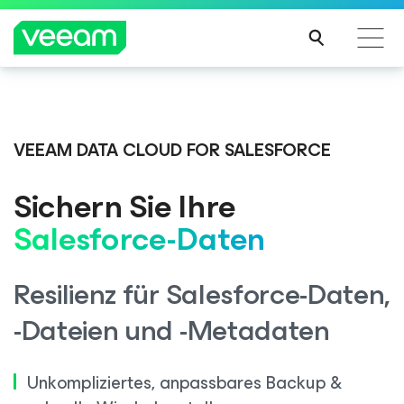
Hinweise von Veeam für Kunden, die vom Content-
Veeam DataAI Command Platform
.
Eine
Update von CrowdStrike betroffen sind
Plattform. Volle Kontrolle.
VEEAM DATA CLOUD FOR SALESFORCE
MEH
R
Sichern Sie Ihre
ERFA
JETZT INFORMIEREN
HRE
Salesforce-Daten
N
Resilienz für Salesforce-Daten,
-Dateien und -Metadaten
Unkompliziertes, anpassbares Backup &