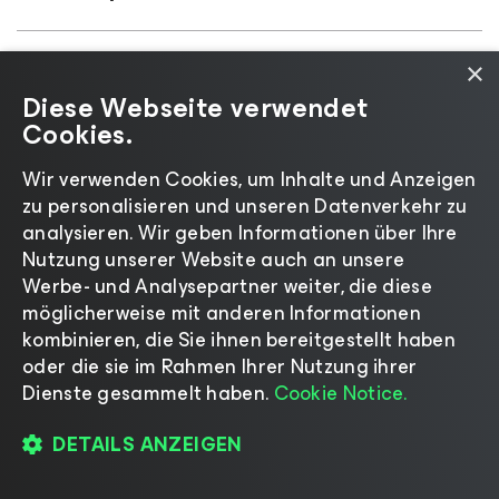
Welche Salesforce-Edition benötige
×
ich, um Veeam nutzen zu können?
Diese Webseite verwendet
Cookies.
Kann ich meine Salesforce-Daten
Wir verwenden Cookies, um Inhalte und Anzeigen
nach AWS, Azure oder in eine
zu personalisieren und unseren Datenverkehr zu
andere Cloud sichern?
analysieren. Wir geben Informationen über Ihre
Nutzung unserer Website auch an unsere
Werbe- und Analysepartner weiter, die diese
Wie oft kann ich meine Salesforce-
möglicherweise mit anderen Informationen
Daten sichern?
kombinieren, die Sie ihnen bereitgestellt haben
oder die sie im Rahmen Ihrer Nutzung ihrer
Dienste gesammelt haben.
Cookie Notice.
Enthalten Veeam Backup
for
DETAILS ANZEIGEN
Salesforce
und Veeam Data Cloud
for Salesforce
Support?