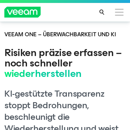
VEEAM ONE – ÜBERWACHBARKEIT UND KI
Hinweise von Veeam für Kunden, die vom Content-
Update von CrowdStrike betroffen sind
Risiken präzise erfassen –
MEH
R
noch schneller
ERFA
wiederherstellen
HRE
N
KI-gestützte Transparenz
stoppt Bedrohungen,
beschleunigt die
Wiederherstellung und weist