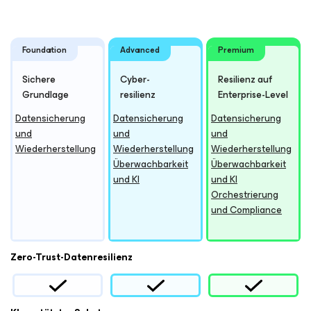
Foundation
Advanced
Premium
Sichere
Cyber-
Resilienz auf
Grundlage
resilienz
Enterprise-Level
Datensicherung
Datensicherung
Datensicherung
und
und
und
Wiederherstellung
Wiederherstellung
Wiederherstellung
Überwachbarkeit
Überwachbarkeit
und KI
und KI
Orchestrierung
und Compliance
Zero-Trust-Datenresilienz