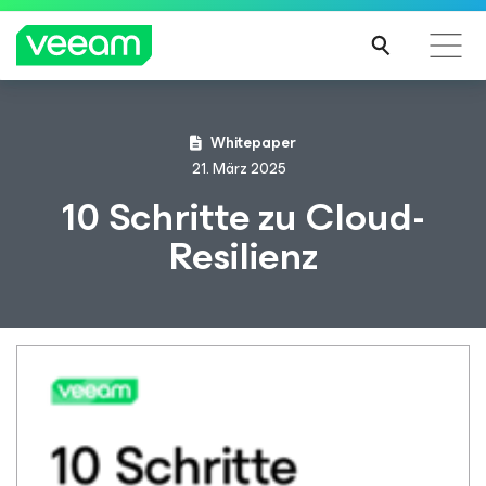
Hinweise von Veeam für Kunden, die vom Content-
Whitepaper
Update von CrowdStrike betroffen sind
21. März 2025
MEH
10 Schritte zu Cloud-
R
Resilienz
ERFA
HRE
N