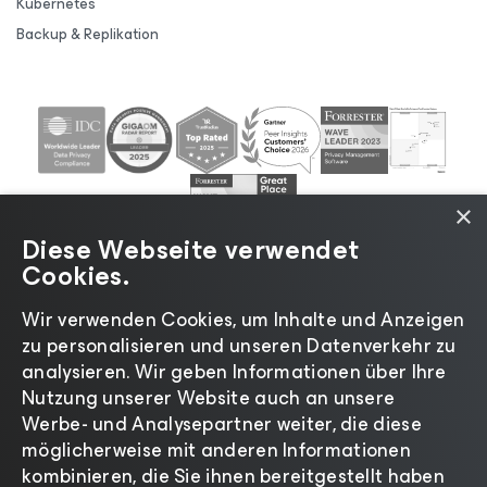
Kubernetes
Backup & Replikation
×
Diese Webseite verwendet
Cookies.
Wir verwenden Cookies, um Inhalte und Anzeigen
zu personalisieren und unseren Datenverkehr zu
©2026 Veeam® Software |
Datenschutzrichtlinie
|
analysieren. Wir geben Informationen über Ihre
Cookies
|
Rechtliches
|
Lizenzierungsrichtlinie
|
Nutzung unserer Website auch an unsere
Lieferanten-Ressourcen
|
Impressum
Werbe- und Analysepartner weiter, die diese
möglicherweise mit anderen Informationen
kombinieren, die Sie ihnen bereitgestellt haben