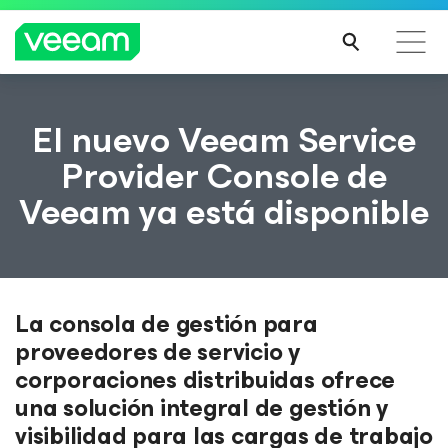
Guía de Veeam para los clientes afectados por la
El nuevo Veeam Service
actualización de contenido de CrowdStrike
Provider Console de
MÁS
Veeam ya está disponible
INFO
RMA
CIÓN
La consola de gestión para
proveedores de servicio y
corporaciones distribuidas ofrece
una solución integral de gestión y
visibilidad para las cargas de trabajo