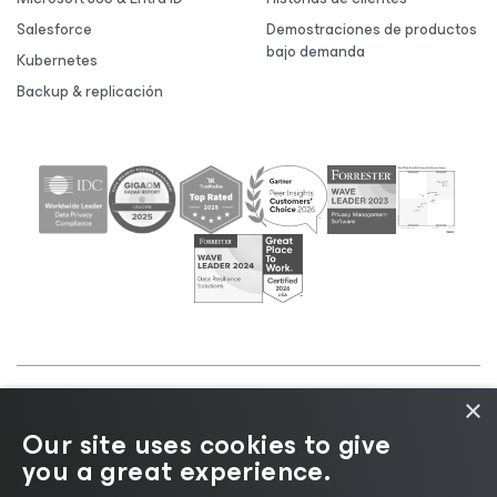
Salesforce
Demostraciones de productos
bajo demanda
Kubernetes
Backup & replicación
×
©2026 Veeam® Software |
Aviso de privacidad
|
Our site uses cookies to give
Aviso de cookies
|
Legal
|
Política de licencias
|
you a great experience.
Recursos para proveedores