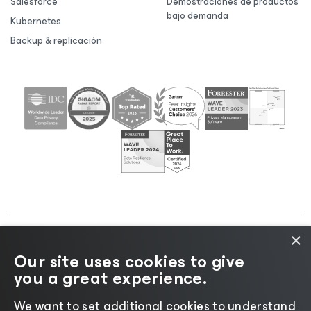
Salesforce
Demostraciones de productos
bajo demanda
Kubernetes
Backup & replicación
×
©2026 Veeam® Software |
Aviso de privacidad
|
Our site uses cookies to give
Aviso de cookies
|
Legal
|
Política de licencias
|
you a great experience.
Recursos para proveedores
We want to set additional cookies to understand