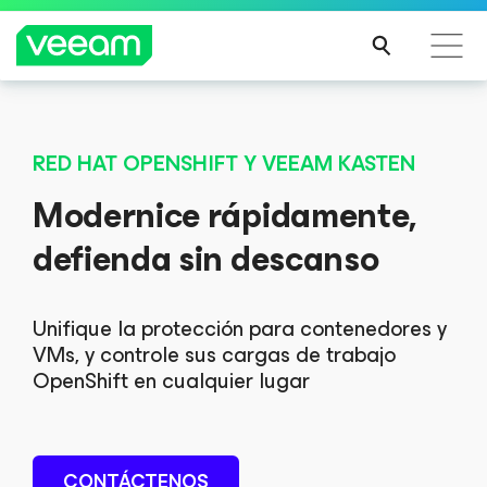
Guía de Veeam para los clientes afectados por la
actualización de contenido de CrowdStrike
RED HAT OPENSHIFT Y VEEAM KASTEN
MÁS
Modernice rápidamente,
INFO
RMA
defienda sin descanso
CIÓN
Unifique la protección para contenedores y
VMs, y controle sus cargas de trabajo
OpenShift en cualquier lugar
CONTÁCTENOS