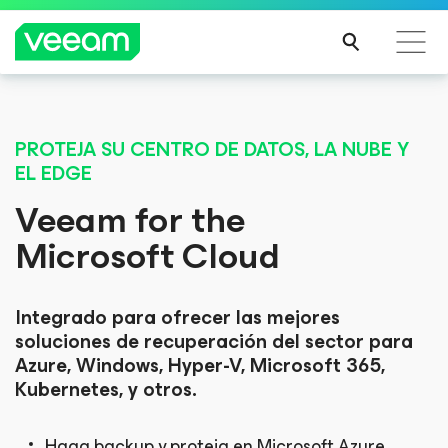
EXCITING NEWS
Guía de Veeam para los clientes afectados por la
Veeam’s Microsoft
actualización de contenido de CrowdStrike
PROTEJA SU CENTRO DE DATOS, LA NUBE Y
EL EDGE
MÁS
365 Backup
INFO
Veeam for the
RMA
Microsoft Cloud
CIÓN
Storage API
Integration Builds
Integrado para ofrecer las mejores
soluciones de recuperación del sector para
Azure, Windows, Hyper-V, Microsoft 365,
Momentum
Kubernetes, y otros.
Haga backup y proteja en Microsoft Azure